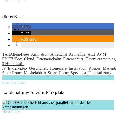
Dincer Kutlu
teilen
teilen
RSS-feed
Tags
Altenpflege
Animation
Anleitung
Arthralgie
Arzt
AVM
FRITZ!Box
Cloud
Datenautobahn
Datenschutz
Datenverarbeitung
3 Homematic
IP
Erklärvideo
Gesundheit
Homecare
Installation
Korpus
Magent
SmartHome
Muskelabbau
Smart Home
Spezialist
Unterstützung
Previous Story
Landebahn wird zum Parkplatz
Next Story