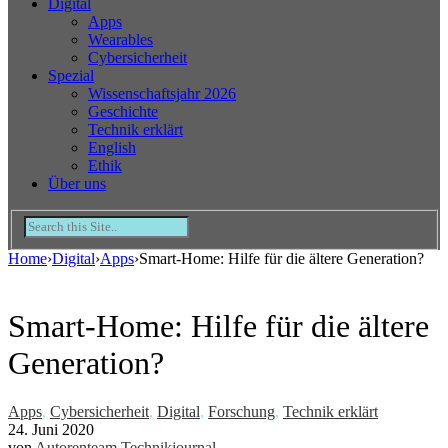
Digital
Apps
Wearables
Cybersicherheit
Spezial
Wissenschaftsjahr 2026
Geschichte
Technik erklärt
English
Ethik
Über uns
Home
›
Digital
›
Apps
›
Smart-Home: Hilfe für die ältere Generation?
Smart-Home: Hilfe für die ältere
Generation?
Apps
,
Cybersicherheit
,
Digital
,
Forschung
,
Technik erklärt
24. Juni 2020
von
Autorenteam Technikjournal