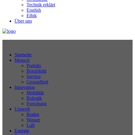
Technik erklärt
English
Ethik
Über uns
Technikjournal
Startseite
Mensch
Porträts
Berufsbild
Service
Gesundheit
Innovation
Mobilität
Robotik
Forschung
Umwelt
Boden
Wasser
Luft
Energie