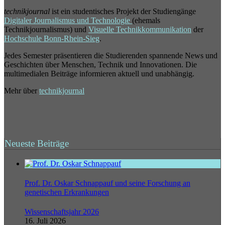
technikjournal
ist ein studentisches Projekt der Studiengänge
Digitaler Journalismus und Technologie
(ehemals
Technikjournalismus) und
Visuelle Technikkommunikation
der
Hochschule Bonn-Rhein-Sieg
.
Jedes Semester präsentieren die Studierenden spannende News und
Geschichten über Menschen, Technik und Innovationen. Die
multimedialen Beiträge informieren aktuell und unabhängig.
Mehr über
technikjournal
Neueste Beiträge
Prof. Dr. Oskar Schnappauf und seine Forschung an
genetischen Erkrankungen
Wissenschaftsjahr 2026
16. Juli 2026