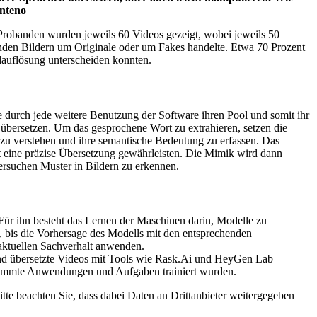
enteno
 Probanden wurden jeweils 60 Videos gezeigt, wobei jeweils 50
genden Bildern um Originale oder um Fakes handelte. Etwa 70 Prozent
dauflösung unterscheiden konnten.
durch jede weitere Benutzung der Software ihren Pool und somit ihr
übersetzen. Um das gesprochene Wort zu extrahieren, setzen die
u verstehen und ihre semantische Bedeutung zu erfassen. Das
it eine präzise Übersetzung gewährleisten. Die Mimik wird dann
rsuchen Muster in Bildern zu erkennen.
 Für ihn besteht das Lernen der Maschinen darin, Modelle zu
, bis die Vorhersage des Modells mit den entsprechenden
aktuellen Sachverhalt anwenden.
 sind übersetzte Videos mit Tools wie Rask.Ai und HeyGen Lab
estimmte Anwendungen und Aufgaben trainiert wurden.
Bitte beachten Sie, dass dabei Daten an Drittanbieter weitergegeben