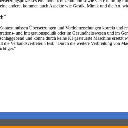
rsetzungsprozesses eine hohe Konzentration sowie viel Erfahrung mit 
eine andere, kommen auch Aspekte wie Gestik, Mimik und die Art, wie
ch"
 Kontext müssen Übersetzungen und Verdolmetschungen korrekt und recht
rations- und Integrationspolitik oder im Gesundheitswesen und im Gem
chlaggebend und könne durch keine KI-gesteuerte Maschine ersetzt wer
hält die Verbandsvertreterin fest: "Durch die weitere Verbreitung vo
chtiger."