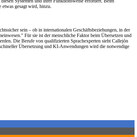
diesen Systemen und ihrer Funktionsweise erfordert. Beim
 etwas gesagt wird, hinzu.
ssicher sein – ob in internationalen Geschäftsbeziehungen, in der
einwesen." Für sie ist der menschliche Faktor beim Übersetzen und
den. Die Berufe von qualifizierten Sprachexperten sieht Callejón
n Maschineller Übersetzung und KI-Anwendungen wird die notwendige