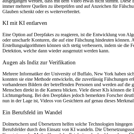
ausgegangen werden, dass mit dem Video etwas nicht stimmt. Diese Eff
immer mehrere Quellen zu überprüfen und auf Anzeichen für Fälschu
Glauben schenkt oder es weiterverbreitet.
KI mit KI entlarven
Eine Option auf Deepfakes zu reagieren, ist die Entwicklung von Al
oder unscharfe Konturen, die auf eine Fälschung hindeuten können. A
Erstellungsalgorithmen können sich stetig verbessern, indem sie die 
Detektion, welche dann wieder ausgenutzt werden kann.
Augen als Indiz zur Verifikation
Mehrere Informatiker der University of Buffalo, New York haben sich
konnten sie eine Methode entwickeln, die zuverlässig Fälschungen e
vorhandenen Bildern der betreffenden Personen und werden auf die
Menschen direkt in die Kamera blicken. Viele dieser KIs können die L
Lichtumgebung. Bei den Deepfakes jedoch bemerkten Forscher deutlic
nun in der Lage ist, Videos von Gesichtern auf genau dieses Merkmal
Ein Berufsfeld im Wandel
Dolmetschern und Übersetzern helfen solche Technologien hingegen
Berufsfelder durch den Einsatz von KI wandeln. Die Übersetzungssoftw