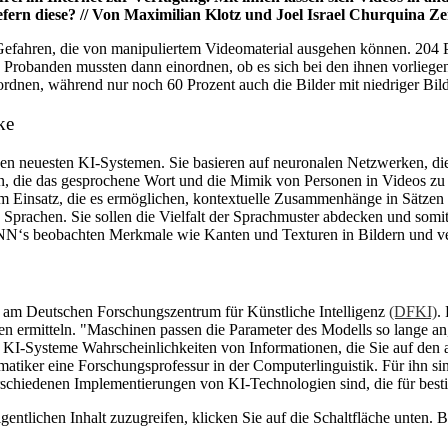
efern diese? // Von Maximilian Klotz und Joel Israel Churquina Z
r Gefahren, die von manipuliertem Videomaterial ausgehen können. 204
Die Probanden mussten dann einordnen, ob es sich bei den ihnen vorlie
rdnen, während nur noch 60 Prozent auch die Bilder mit niedriger Bil
ke
 neuesten KI-Systemen. Sie basieren auf neuronalen Netzwerken, die 
, die das gesprochene Wort und die Mimik von Personen in Videos zu 
Einsatz, die es ermöglichen, kontextuelle Zusammenhänge in Sätzen z
n Sprachen. Sie sollen die Vielfalt der Sprachmuster abdecken und som
N‘s beobachten Merkmale wie Kanten und Texturen in Bildern und ve
et am Deutschen Forschungszentrum für Künstliche Intelligenz
(DFKI)
.
n ermitteln. "Maschinen passen die Parameter des Modells so lange an
KI-Systeme Wahrscheinlichkeiten von Informationen, die Sie auf den 
formatiker eine Forschungsprofessur in der Computerlinguistik. Für ihn
verschiedenen Implementierungen von KI-Technologien sind, die für b
gentlichen Inhalt zuzugreifen, klicken Sie auf die Schaltfläche unten. 