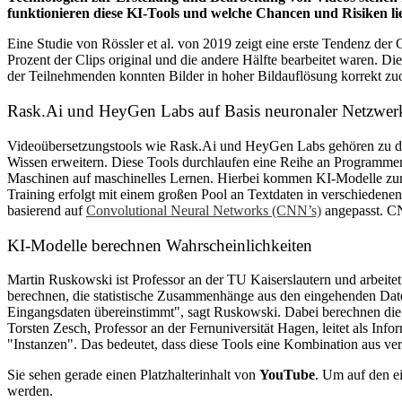
funktionieren diese KI-Tools und welche Chancen und Risiken li
Eine Studie von Rössler et al. von 2019 zeigt eine erste Tendenz de
Prozent der Clips original und die andere Hälfte bearbeitet waren. 
der Teilnehmenden konnten Bilder in hoher Bildauflösung korrekt zuo
Rask.Ai und HeyGen Labs auf Basis neuronaler Netzwer
Videoübersetzungstools wie Rask.Ai und HeyGen Labs gehören zu den
Wissen erweitern. Diese Tools durchlaufen eine Reihe an Programmen
Maschinen auf maschinelles Lernen. Hierbei kommen KI-Modelle zum 
Training erfolgt mit einem großen Pool an Textdaten in verschiedene
basierend auf
Convolutional Neural Networks (CNN’s)
angepasst. CN
KI-Modelle berechnen Wahrscheinlichkeiten
Martin Ruskowski ist Professor an der TU Kaiserslautern und arbeit
berechnen, die statistische Zusammenhänge aus den eingehenden Date
Eingangsdaten übereinstimmt", sagt Ruskowski. Dabei berechnen die 
Torsten Zesch, Professor an der Fernuniversität Hagen, leitet als In
"Instanzen". Das bedeutet, dass diese Tools eine Kombination aus 
Sie sehen gerade einen Platzhalterinhalt von
YouTube
. Um auf den ei
werden.