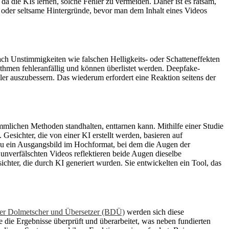
a die KIs lernen, solche Fehler zu vermeiden. Daher ist es ratsam,
oder seltsame Hintergründe, bevor man dem Inhalt eines Videos
ch Unstimmigkeiten wie falschen Helligkeits- oder Schatteneffekten
thmen fehleranfällig und können überlistet werden. Deepfake-
ler auszubessern. Das wiederum erfordert eine Reaktion seitens der
mmlichen Methoden standhalten, enttarnen kann. Mithilfe einer Studie
. Gesichter, die von einer KI erstellt werden, basieren auf
u ein Ausgangsbild im Hochformat, bei dem die Augen der
 unverfälschten Videos reflektieren beide Augen dieselbe
ter, die durch KI generiert wurden. Sie entwickelten ein Tool, das
er Dolmetscher und Übersetzer (BDÜ)
werden sich diese
e die Ergebnisse überprüft und überarbeitet, was neben fundierten