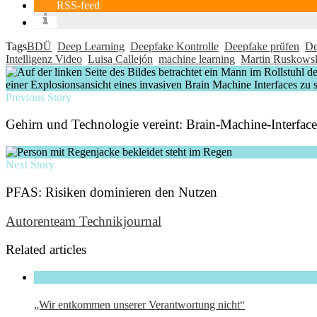
RSS-feed
Tags
BDÜ
Deep Learning
Deepfake Kontrolle
Deepfake prüfen
De
Intelligenz Video
Luisa Callejón
machine learning
Martin Ruskows
Previous Story
Gehirn und Technologie vereint: Brain-Machine-Interface
Next Story
PFAS: Risiken dominieren den Nutzen
Autorenteam Technikjournal
Related articles
„Wir entkommen unserer Verantwortung nicht“