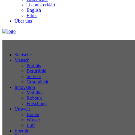
Technik erklärt
English
Ethik
Über uns
Technikjournal
Startseite
Mensch
Porträts
Berufsbild
Service
Gesundheit
Innovation
Mobilität
Robotik
Forschung
Umwelt
Boden
Wasser
Luft
Energie