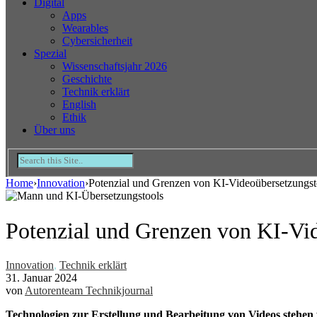
Digital
Apps
Wearables
Cybersicherheit
Spezial
Wissenschaftsjahr 2026
Geschichte
Technik erklärt
English
Ethik
Über uns
Home
›
Innovation
›
Potenzial und Grenzen von KI-Videoübersetzungst
Potenzial und Grenzen von KI-Vi
Innovation
,
Technik erklärt
31. Januar 2024
von
Autorenteam Technikjournal
Technologien zur Erstellung und Bearbeitung von Videos stehen f