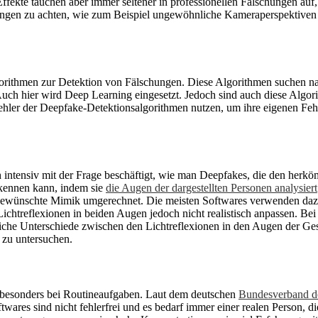
ekte tauchen aber immer seltener in professionellen Fälschungen auf, d
ngen zu achten, wie zum Beispiel ungewöhnliche Kameraperspektiven 
gorithmen zur Detektion von Fälschungen. Diese Algorithmen suchen na
uch hier wird Deep Learning eingesetzt. Jedoch sind auch diese Algori
Fehler der Deepfake-Detektionsalgorithmen nutzen, um ihre eigenen Feh
 intensiv mit der Frage beschäftigt, wie man Deepfakes, die den herkö
rkennen kann, indem sie
die Augen der dargestellten Personen analysiert
 gewünschte Mimik umgerechnet. Die meisten Softwares verwenden daz
ichtreflexionen in beiden Augen jedoch nicht realistisch anpassen. Bei
he Unterschiede zwischen den Lichtreflexionen in den Augen der Gesich
 zu untersuchen.
 besonders bei Routineaufgaben. Laut dem deutschen
Bundesverband d
ares sind nicht fehlerfrei und es bedarf immer einer realen Person, di