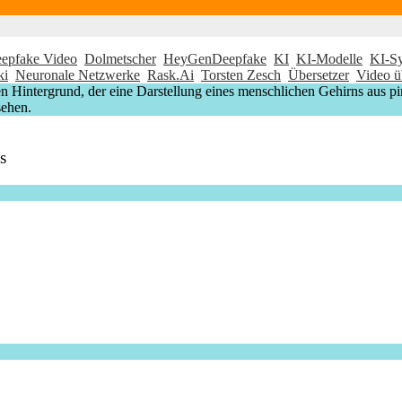
epfake Video
Dolmetscher
HeyGenDeepfake
KI
KI-Modelle
KI-S
ki
Neuronale Netzwerke
Rask.Ai
Torsten Zesch
Übersetzer
Video ü
s