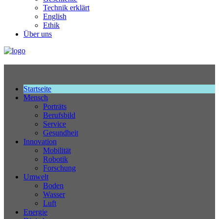
Technik erklärt
English
Ethik
Über uns
Technikjournal
Startseite
Mensch
Porträts
Berufsbild
Service
Gesundheit
Innovation
Mobilität
Robotik
Forschung
Umwelt
Boden
Wasser
Luft
Energie