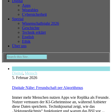
Digital
Apps
Wearables
Cybersicherheit
Spezial
Wissenschaftsjahr 2026
Geschichte
Technik erklärt
English
Ethik
Über uns
Digital
,
Mensch
5. Februar 2026
Digitale Nähe: Freundschaft per Algorithmus
Immer mehr Menschen nutzen Apps wie Replika als Freunde.
Nutzer vertrauen der KI-Geheimnisse an, während Anbieter
diese Daten speichern. Technikjournal zeigt, wie das
„Vektorgedächtnis“ funktioniert und warum das BSI vor ...