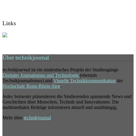
Links
Über technikjournal
technikjournal
ist ein studentisches Projekt der Studiengänge
Digitaler Journalismus und Technologie
(ehemals
Technikjournalismus) und
Visuelle Technikkommunikation
der
Hochschule Bonn-Rhein-Sieg
.
Jedes Semester präsentieren die Studierenden spannende News und
Geschichten über Menschen, Technik und Innovationen. Die
multimedialen Beiträge informieren aktuell und unabhängig.
Mehr über
technikjournal