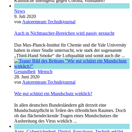
Künstliche Intelligenz gegen Corona, vonstatten?
News
9. Juli 2020
von
Autorenteam Technikjournal
Auch in Nichtraucher-Bereichen wird passiv geraucht
Das Max-Planck-Institut für Chemie und die Yale University
haben in einer Studie untersucht, wie stark der sogenannte
„Third-Hand Smoke“ die Luftqualität und somit auch die ...
Gesundheit
,
Mensch
28. Juni 2020
von
Autorenteam Technikjournal
Wie gut schützt ein Mundschutz wirklich?
In allen deutschen Bundesländern gilt derzeit eine
Mundschutzpflicht in Teilen des öffentlichen Raumes. Doch
ob das flächendeckende Tragen eines Mundschutzes die
Ausbreitung des Virus wirklich ...
Apps
,
Cybersicherheit
,
Digital
,
Forschung
,
Technik erklärt