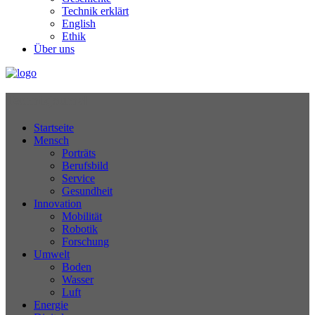
Technik erklärt
English
Ethik
Über uns
Technikjournal
Startseite
Mensch
Porträts
Berufsbild
Service
Gesundheit
Innovation
Mobilität
Robotik
Forschung
Umwelt
Boden
Wasser
Luft
Energie