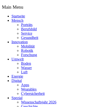
Main Menu
Startseite
Mensch
Porträts
Berufsbild
Service
Gesundheit
Innovation
Mobilität
Robotik
Forschung
Umwelt
Boden
Wasser
Luft
Energie
Digital
Apps
Wearables
Cybersicherheit
Spezial
Wissenschaftsjahr 2026
Geschichte