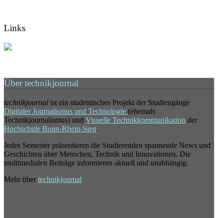
Links
Über technikjournal
technikjournal
ist ein studentisches Projekt der Studiengänge
Digitaler Journalismus und Technologie
(ehemals
Technikjournalismus) und
Visuelle Technikkommunikation
der
Hochschule Bonn-Rhein-Sieg
.
Jedes Semester präsentieren die Studierenden spannende News und
Geschichten über Menschen, Technik und Innovationen. Die
multimedialen Beiträge informieren aktuell und unabhängig.
Mehr über
technikjournal