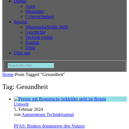
Digital
Apps
Wearables
Cybersicherheit
Spezial
Wissenschaftsjahr 2026
Geschichte
Technik erklärt
English
Ethik
Über uns
Home
›
Posts Tagged "Gesundheit"
Tag: Gesundheit
Umwelt
5. Februar 2024
von
Autorenteam Technikjournal
PFAS: Risiken dominieren den Nutzen