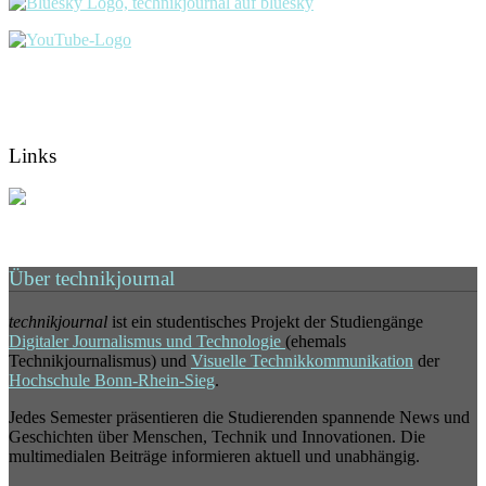
Links
Über technikjournal
technikjournal
ist ein studentisches Projekt der Studiengänge
Digitaler Journalismus und Technologie
(ehemals
Technikjournalismus) und
Visuelle Technikkommunikation
der
Hochschule Bonn-Rhein-Sieg
.
Jedes Semester präsentieren die Studierenden spannende News und
Geschichten über Menschen, Technik und Innovationen. Die
multimedialen Beiträge informieren aktuell und unabhängig.