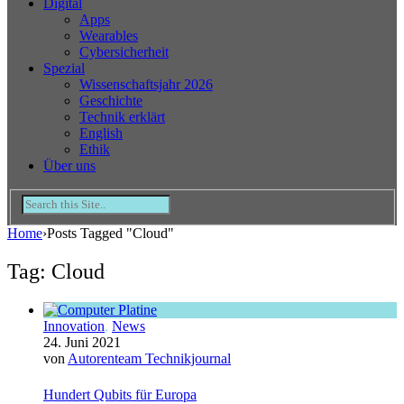
Digital
Apps
Wearables
Cybersicherheit
Spezial
Wissenschaftsjahr 2026
Geschichte
Technik erklärt
English
Ethik
Über uns
Home
›
Posts Tagged "Cloud"
Tag: Cloud
Innovation
,
News
24. Juni 2021
von
Autorenteam Technikjournal
Hundert Qubits für Europa