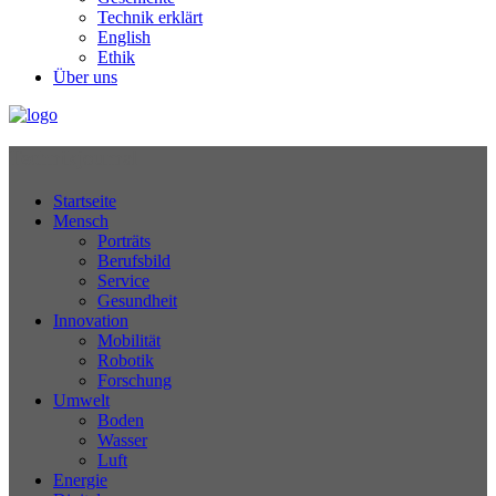
Technik erklärt
English
Ethik
Über uns
Technikjournal
Startseite
Mensch
Porträts
Berufsbild
Service
Gesundheit
Innovation
Mobilität
Robotik
Forschung
Umwelt
Boden
Wasser
Luft
Energie