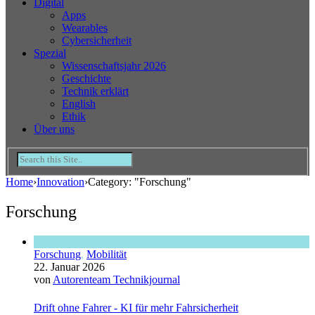
Digital
Apps
Wearables
Cybersicherheit
Spezial
Wissenschaftsjahr 2026
Geschichte
Technik erklärt
English
Ethik
Über uns
Home
›
Innovation
›
Category: "Forschung"
Forschung
Forschung
,
Mobilität
22. Januar 2026
von
Autorenteam Technikjournal
Drift ohne Fahrer - KI für mehr Fahrsicherheit