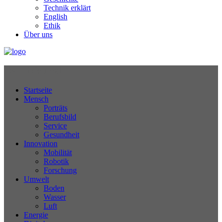
Technik erklärt
English
Ethik
Über uns
Technikjournal
Startseite
Mensch
Porträts
Berufsbild
Service
Gesundheit
Innovation
Mobilität
Robotik
Forschung
Umwelt
Boden
Wasser
Luft
Energie