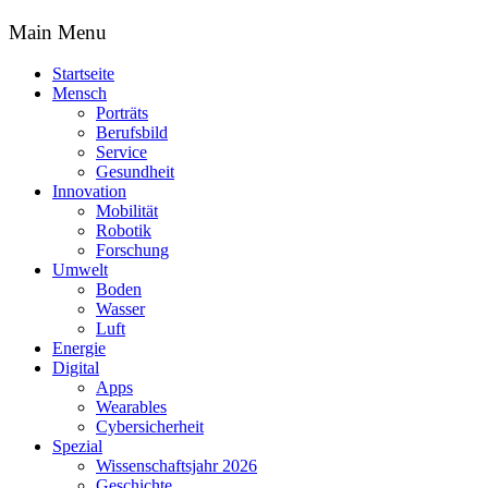
Main Menu
Startseite
Mensch
Porträts
Berufsbild
Service
Gesundheit
Innovation
Mobilität
Robotik
Forschung
Umwelt
Boden
Wasser
Luft
Energie
Digital
Apps
Wearables
Cybersicherheit
Spezial
Wissenschaftsjahr 2026
Geschichte