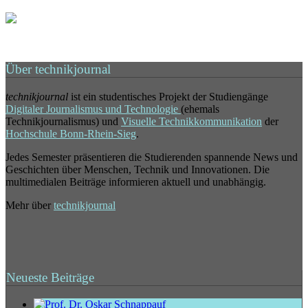
Über technikjournal
technikjournal
ist ein studentisches Projekt der Studiengänge
Digitaler Journalismus und Technologie
(ehemals
Technikjournalismus) und
Visuelle Technikkommunikation
der
Hochschule Bonn-Rhein-Sieg
.
Jedes Semester präsentieren die Studierenden spannende News und
Geschichten über Menschen, Technik und Innovationen. Die
multimedialen Beiträge informieren aktuell und unabhängig.
Mehr über
technikjournal
Neueste Beiträge