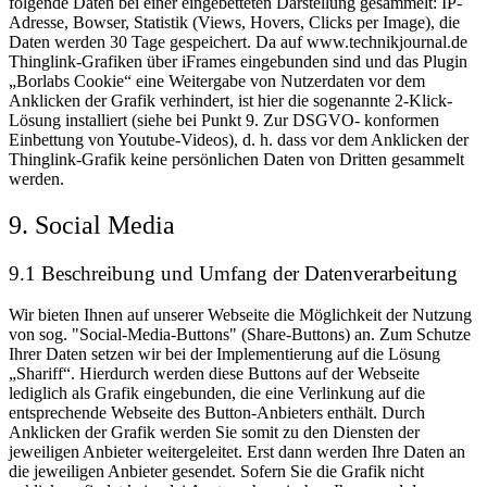
folgende Daten bei einer eingebetteten Darstellung gesammelt: IP-
Adresse, Bowser, Statistik (Views, Hovers, Clicks per Image), die
Daten werden 30 Tage gespeichert. Da auf www.technikjournal.de
Thinglink-Grafiken über iFrames eingebunden sind und das Plugin
„Borlabs Cookie“ eine Weitergabe von Nutzerdaten vor dem
Anklicken der Grafik verhindert, ist hier die sogenannte 2-Klick-
Lösung installiert (siehe bei Punkt 9. Zur DSGVO- konformen
Einbettung von Youtube-Videos), d. h. dass vor dem Anklicken der
Thinglink-Grafik keine persönlichen Daten von Dritten gesammelt
werden.
9. Social Media
9.1 Beschreibung und Umfang der Datenverarbeitung
Wir bieten Ihnen auf unserer Webseite die Möglichkeit der Nutzung
von sog. "Social-Media-Buttons" (Share-Buttons) an. Zum Schutze
Ihrer Daten setzen wir bei der Implementierung auf die Lösung
„Shariff“. Hierdurch werden diese Buttons auf der Webseite
lediglich als Grafik eingebunden, die eine Verlinkung auf die
entsprechende Webseite des Button-Anbieters enthält. Durch
Anklicken der Grafik werden Sie somit zu den Diensten der
jeweiligen Anbieter weitergeleitet. Erst dann werden Ihre Daten an
die jeweiligen Anbieter gesendet. Sofern Sie die Grafik nicht