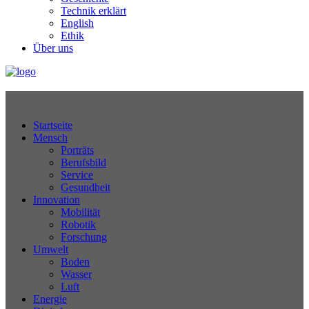
Technik erklärt
English
Ethik
Über uns
Technikjournal
Startseite
Mensch
Porträts
Berufsbild
Service
Gesundheit
Innovation
Mobilität
Robotik
Forschung
Umwelt
Boden
Wasser
Luft
Energie