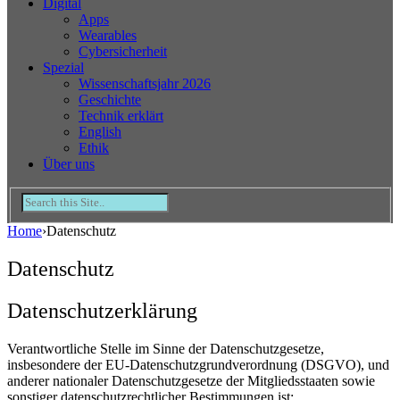
Digital
Apps
Wearables
Cybersicherheit
Spezial
Wissenschaftsjahr 2026
Geschichte
Technik erklärt
English
Ethik
Über uns
Home
›
Datenschutz
Datenschutz
Datenschutzerklärung
Verantwortliche Stelle im Sinne der Datenschutzgesetze,
insbesondere der EU-Datenschutzgrundverordnung (DSGVO), und
anderer nationaler Datenschutzgesetze der Mitgliedsstaaten sowie
sonstiger datenschutzrechtlicher Bestimmungen ist: