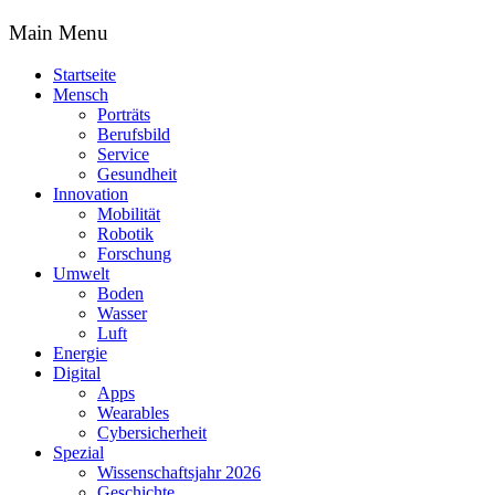
Main Menu
Startseite
Mensch
Porträts
Berufsbild
Service
Gesundheit
Innovation
Mobilität
Robotik
Forschung
Umwelt
Boden
Wasser
Luft
Energie
Digital
Apps
Wearables
Cybersicherheit
Spezial
Wissenschaftsjahr 2026
Geschichte