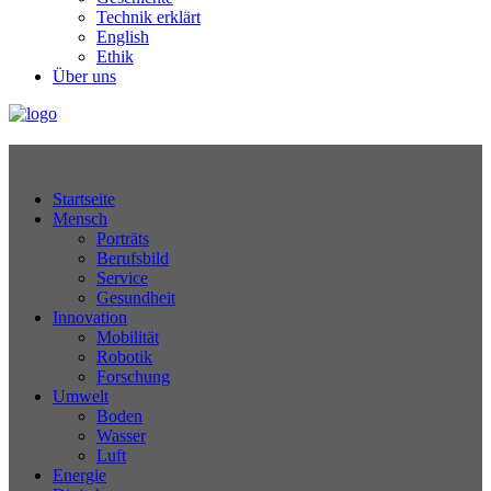
Technik erklärt
English
Ethik
Über uns
Technikjournal
Startseite
Mensch
Porträts
Berufsbild
Service
Gesundheit
Innovation
Mobilität
Robotik
Forschung
Umwelt
Boden
Wasser
Luft
Energie