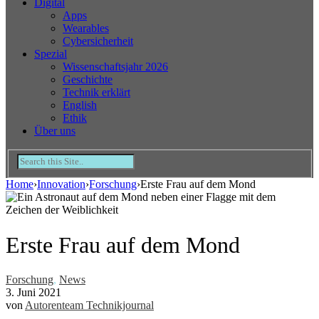
Digital
Apps
Wearables
Cybersicherheit
Spezial
Wissenschaftsjahr 2026
Geschichte
Technik erklärt
English
Ethik
Über uns
Home
›
Innovation
›
Forschung
›
Erste Frau auf dem Mond
Erste Frau auf dem Mond
Forschung
,
News
3. Juni 2021
von
Autorenteam Technikjournal