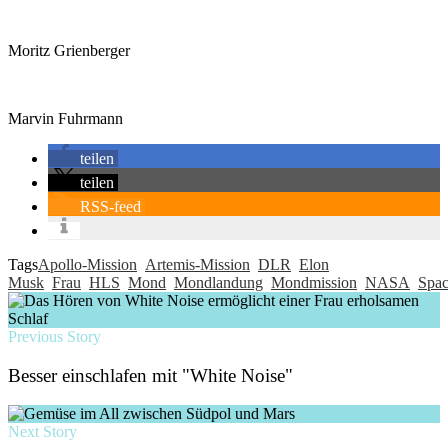
Moritz Grienberger
Marvin Fuhrmann
teilen
teilen
RSS-feed
Tags
Apollo-Mission
Artemis-Mission
DLR
Elon
Musk
Frau
HLS
Mond
Mondlandung
Mondmission
NASA
Spa
Previous Story
Besser einschlafen mit "White Noise"
Next Story