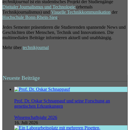
technikjournal
ist ein studentisches Projekt der Studiengänge
Digitaler Journalismus und Technologie
(ehemals
Technikjournalismus) und
Visuelle Technikkommunikation
der
Hochschule Bonn-Rhein-Sieg
.
Jedes Semester präsentieren die Studierenden spannende News und
Geschichten über Menschen, Technik und Innovationen. Die
multimedialen Beiträge informieren aktuell und unabhängig.
Mehr über
technikjournal
Neueste Beiträge
Prof. Dr. Oskar Schnappauf und seine Forschung an
genetischen Erkrankungen
Wissenschaftsjahr 2026
16. Juli 2026