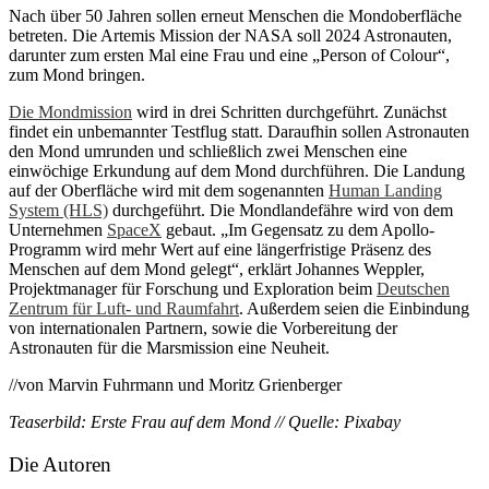
Nach über 50 Jahren sollen erneut Menschen die Mondoberfläche
betreten. Die Artemis Mission der NASA soll 2024 Astronauten,
darunter zum ersten Mal eine Frau und eine „Person of Colour“,
zum Mond bringen.
Die Mondmission
wird in drei Schritten durchgeführt. Zunächst
findet ein unbemannter Testflug statt. Daraufhin sollen Astronauten
den Mond umrunden und schließlich zwei Menschen eine
einwöchige Erkundung auf dem Mond durchführen. Die Landung
auf der Oberfläche wird mit dem sogenannten
Human Landing
System (HLS)
durchgeführt. Die Mondlandefähre wird von dem
Unternehmen
SpaceX
gebaut. „Im Gegensatz zu dem Apollo-
Programm wird mehr Wert auf eine längerfristige Präsenz des
Menschen auf dem Mond gelegt“, erklärt Johannes Weppler,
Projektmanager für Forschung und Exploration beim
Deutschen
Zentrum für Luft- und Raumfahrt
. Außerdem seien die Einbindung
von internationalen Partnern, sowie die Vorbereitung der
Astronauten für die Marsmission eine Neuheit.
//von Marvin Fuhrmann und Moritz Grienberger
Teaserbild: Erste Frau auf dem Mond // Quelle: Pixabay
Die Autoren