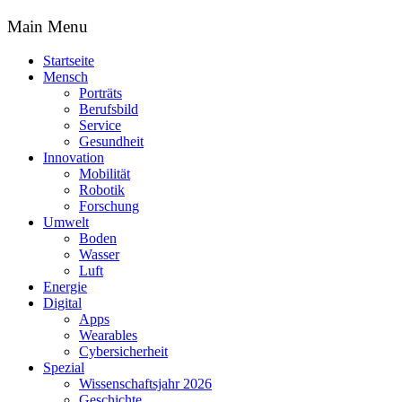
Main Menu
Startseite
Mensch
Porträts
Berufsbild
Service
Gesundheit
Innovation
Mobilität
Robotik
Forschung
Umwelt
Boden
Wasser
Luft
Energie
Digital
Apps
Wearables
Cybersicherheit
Spezial
Wissenschaftsjahr 2026
Geschichte