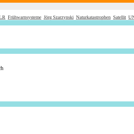
LR
Frühwarnsysteme
Jörg Szarzynski
Naturkatastrophen
Satellit
U
ch