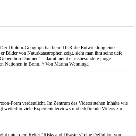
um. Der Diplom-Geograph hat beim DLR die Entwicklung eines
 Bilder von Naturkatastrophen zeigt, sieht man ihm seine tiefe
e „Generation Daumen“ – damit meint er insbesondere junge
ten Nationen in Bonn. // Von Marina Wenninga
rtoon-Form verdeutlicht. Im Zentrum des Videos stehen Inhalte wie
 weiterhin viele Experteninterviews und erklärende Videos zur
t unter dem Reiter "Risks and Disasters" eine Definition von