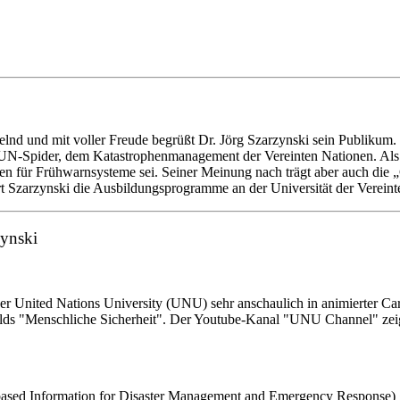
chelnd und mit voller Freude begrüßt Dr. Jörg Szarzynski sein Publik
UN-Spider, dem Katastrophenmanagement der Vereinten Nationen. Als er
arten für Frühwarnsysteme sei. Seiner Meinung nach trägt aber auch di
t Szarzynski die Ausbildungsprogramme an der Universität der Verein
zynski
 der United Nations University (UNU) sehr anschaulich in animierter Ca
elds "Menschliche Sicherheit". Der Youtube-Kanal "UNU Channel" zeigt
ed Information for Disaster Management and Emergency Response) gib