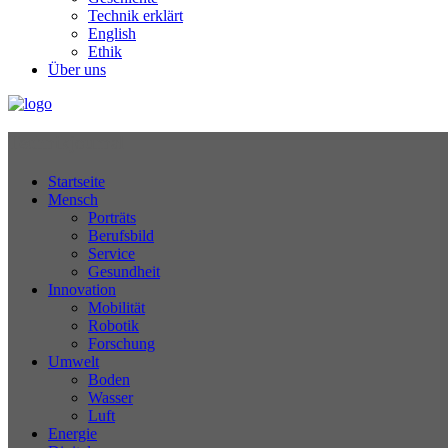
Technik erklärt
English
Ethik
Über uns
Technikjournal
Startseite
Mensch
Porträts
Berufsbild
Service
Gesundheit
Innovation
Mobilität
Robotik
Forschung
Umwelt
Boden
Wasser
Luft
Energie