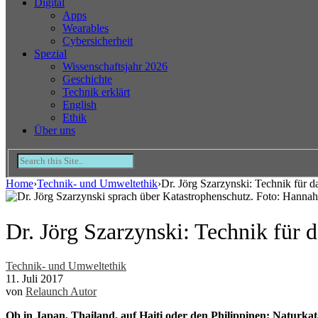
Digital
Apps
Wearables
Cybersicherheit
Spezial
Wissenschaftsjahr 2026
Geschichte
Technik erklärt
English
Ethik
Über uns
Home
›
Technik- und Umweltethik
›
Dr. Jörg Szarzynski: Technik für
Dr. Jörg Szarzynski: Technik für
Technik- und Umweltethik
11. Juli 2017
von
Relaunch Autor
Ob in Japan, Thailand, auf Haiti oder den Philippinen: Naturkat