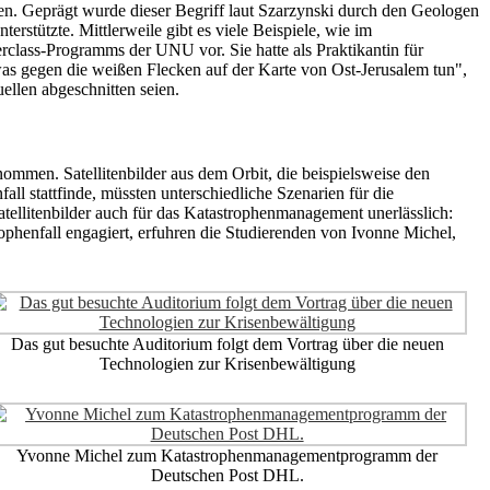
iten. Geprägt wurde dieser Begriff laut Szarzynski durch den Geologen
rstützte. Mittlerweile gibt es viele Beispiele, wie im
erclass-Programms der UNU vor. Sie hatte als Praktikantin für
as gegen die weißen Flecken auf der Karte von Ost-Jerusalem tun",
llen abgeschnitten seien.
mmen. Satellitenbilder aus dem Orbit, die beispielsweise den
l stattfinde, müssten unterschiedliche Szenarien für die
atellitenbilder auch für das Katastrophenmanagement unerlässlich:
phenfall engagiert, erfuhren die Studierenden von Ivonne Michel,
Das gut besuchte Auditorium folgt dem Vortrag über die neuen
Technologien zur Krisenbewältigung
Yvonne Michel zum Katastrophenmanagementprogramm der
Deutschen Post DHL.