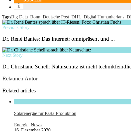
Tags
Big Data
Bonn
Deutsche Post
DHL
Digital Humanitarians
D
Previous Story
Dr. René Bantes: Das Internet: omnipräsent und ...
Next Story
Dr. Christiane Schell: Naturschutz ist nicht technikfeindli
Relaunch Autor
Related articles
Solarenergie für Pasta-Produktion
Energie
,
News
16. Dezember 2020