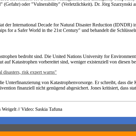
Gefahr) oder "Vulnerability" (Verletzlichkeit). Dr. Jörg Szarzynski 
at der International Decade for Natural Disaster Reduction (IDNDR) 
s for a Safer World in the 21st Century" und behandelt die Schlüssel
tastrophen bedroht sind. Die United Nations University for Environm
gut auf Katastrophen vorbereitet sind, weniger existenziell von diesen 
 disasters, risk expert warns"
die Unterfinanzierung von Katastrophenvorsorge. Er schreibt, dass di
vention finanziell nicht genügend abgesichert. Jones kritisiert, dass s
h Weigelt // Video: Saskia Tafuna