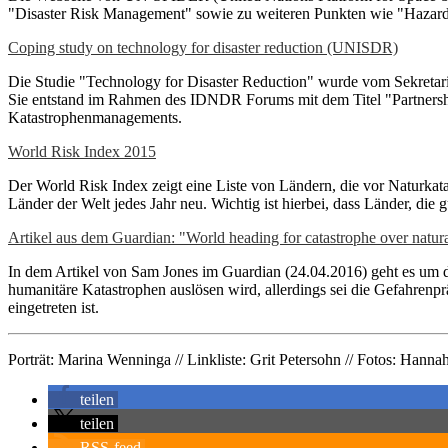
"Disaster Risk Management" sowie zu weiteren Punkten wie "Hazard" (
Coping study on technology for disaster reduction (UNISDR)
Die Studie "Technology for Disaster Reduction" wurde vom Sekretari
Sie entstand im Rahmen des IDNDR Forums mit dem Titel "Partnership
Katastrophenmanagements.
World Risk Index 2015
Der World Risk Index zeigt eine Liste von Ländern, die vor Naturka
Länder der Welt jedes Jahr neu. Wichtig ist hierbei, dass Länder, die 
Artikel aus dem Guardian: "World heading for catastrophe over natural
In dem Artikel von Sam Jones im Guardian (24.04.2016) geht es um 
humanitäre Katastrophen auslösen wird, allerdings sei die Gefahrenprä
eingetreten ist.
Porträt: Marina Wenninga // Linkliste: Grit Petersohn // Fotos: Hanna
teilen
teilen
RSS-feed