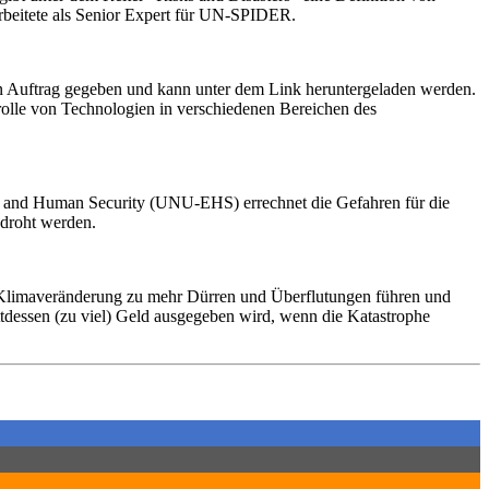
arbeitete als Senior Expert für UN-SPIDER.
in Auftrag gegeben und kann unter dem Link heruntergeladen werden.
rolle von Technologien in verschiedenen Bereichen des
ent and Human Security (UNU-EHS) errechnet die Gefahren für die
bedroht werden.
e Klimaveränderung zu mehr Dürren und Überflutungen führen und
tattdessen (zu viel) Geld ausgegeben wird, wenn die Katastrophe