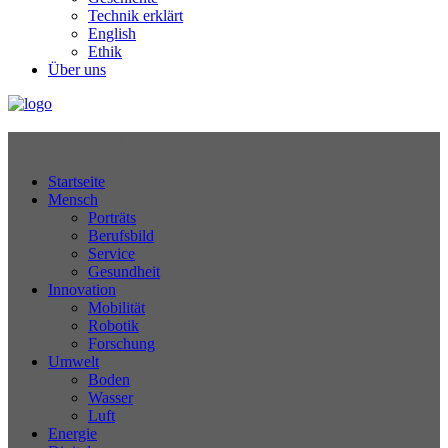
Technik erklärt
English
Ethik
Über uns
Technikjournal
Startseite
Mensch
Porträts
Berufsbild
Service
Gesundheit
Innovation
Mobilität
Robotik
Forschung
Umwelt
Boden
Wasser
Luft
Energie