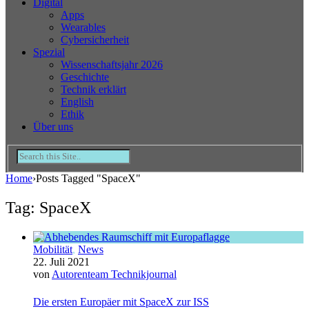
Digital
Apps
Wearables
Cybersicherheit
Spezial
Wissenschaftsjahr 2026
Geschichte
Technik erklärt
English
Ethik
Über uns
Home
›
Posts Tagged "SpaceX"
Tag: SpaceX
Mobilität
,
News
22. Juli 2021
von
Autorenteam Technikjournal
Die ersten Europäer mit SpaceX zur ISS