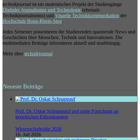
technikjournal
ist ein studentisches Projekt der Studiengänge
Digitaler Journalismus und Technologie
(ehemals
Technikjournalismus) und
Visuelle Technikkommunikation
der
Hochschule Bonn-Rhein-Sieg
.
Jedes Semester präsentieren die Studierenden spannende News und
Geschichten über Menschen, Technik und Innovationen. Die
multimedialen Beiträge informieren aktuell und unabhängig.
Mehr über
technikjournal
Neueste Beiträge
Prof. Dr. Oskar Schnappauf und seine Forschung an
genetischen Erkrankungen
Wissenschaftsjahr 2026
16. Juli 2026