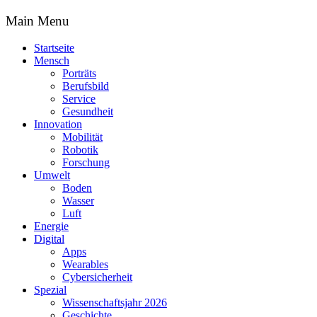
Main Menu
Startseite
Mensch
Porträts
Berufsbild
Service
Gesundheit
Innovation
Mobilität
Robotik
Forschung
Umwelt
Boden
Wasser
Luft
Energie
Digital
Apps
Wearables
Cybersicherheit
Spezial
Wissenschaftsjahr 2026
Geschichte