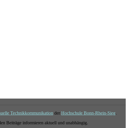
suelle Technikkommunikation
der
Hochschule Bonn-Rhein-Sieg
.
en Beiträge informieren aktuell und unabhängig.