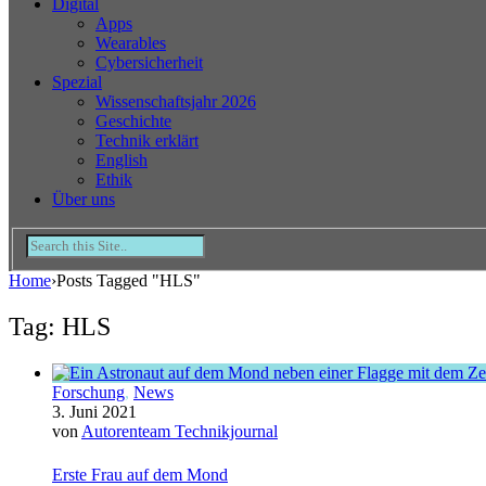
Digital
Apps
Wearables
Cybersicherheit
Spezial
Wissenschaftsjahr 2026
Geschichte
Technik erklärt
English
Ethik
Über uns
Home
›
Posts Tagged "HLS"
Tag: HLS
Forschung
,
News
3. Juni 2021
von
Autorenteam Technikjournal
Erste Frau auf dem Mond