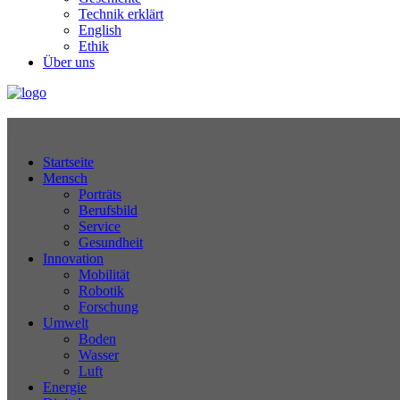
Technik erklärt
English
Ethik
Über uns
Technikjournal
Startseite
Mensch
Porträts
Berufsbild
Service
Gesundheit
Innovation
Mobilität
Robotik
Forschung
Umwelt
Boden
Wasser
Luft
Energie