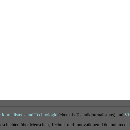
r Journalismus und Technologie
(ehemals Technikjournalismus) und
Vi
eschichten über Menschen, Technik und Innovationen. Die multimedial