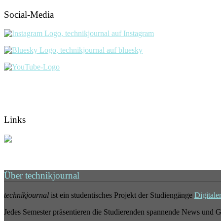
Social-Media
Links
Über technikjournal
technikjournal
ist ein studentisches Projekt der Studiengänge
Digitale
Jedes Semester präsentieren die Studierenden spannende News und G