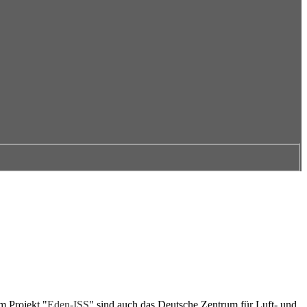
m Projekt "
Eden-ISS
" sind auch das Deutsche Zentrum für Luft- und