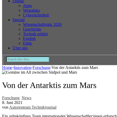
Digital
Apps
Wearables
Cybersicherheit
Spezial
Wissenschaftsjahr 2026
Geschichte
Technik erklärt
English
Ethik
Über uns
Home
›
Innovation
›
Forschung
›
Von der Antarktis zum Mars
Von der Antarktis zum Mars
Forschung
,
News
8. Juni 2021
von
Autorenteam Technikjournal
Ein zehnköpfiges Team internationaler Wissenschaftler:innen erforsc