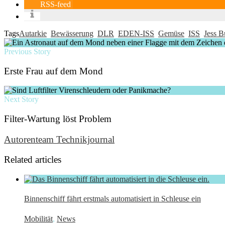
RSS-feed
Tags
Autarkie
Bewässerung
DLR
EDEN-ISS
Gemüse
ISS
Jess 
Previous Story
Erste Frau auf dem Mond
Next Story
Filter-Wartung löst Problem
Autorenteam Technikjournal
Related articles
Binnenschiff fährt erstmals automatisiert in Schleuse ein
Mobilität
,
News