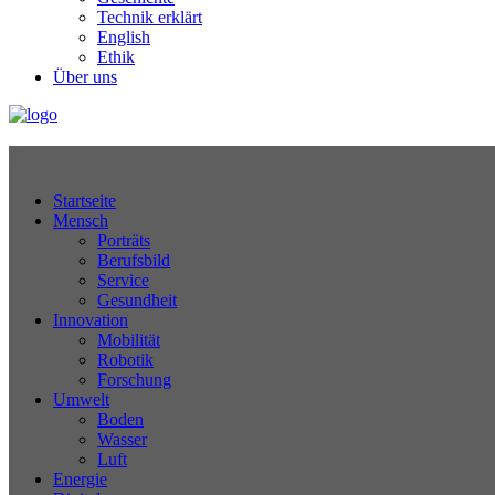
Technik erklärt
English
Ethik
Über uns
Technikjournal
Startseite
Mensch
Porträts
Berufsbild
Service
Gesundheit
Innovation
Mobilität
Robotik
Forschung
Umwelt
Boden
Wasser
Luft
Energie