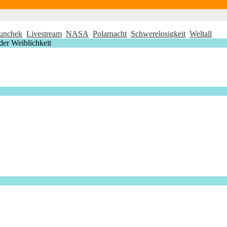
Bunchek
Livestream
NASA
Polarnacht
Schwerelosigkeit
Weltall