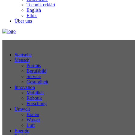
Technik erklärt
English
Ethik
Über uns
Technikjournal
Startseite
Mensch
Porträts
Berufsbild
Service
Gesundheit
Innovation
Mobilität
Robotik
Forschung
Umwelt
Boden
Wasser
Luft
Energie