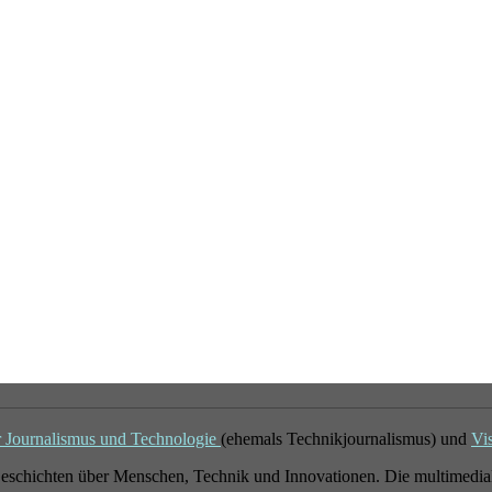
r Journalismus und Technologie
(ehemals Technikjournalismus) und
Vi
eschichten über Menschen, Technik und Innovationen. Die multimedial