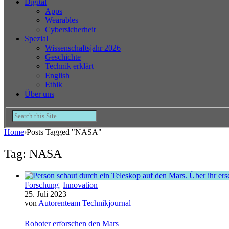
Digital
Apps
Wearables
Cybersicherheit
Spezial
Wissenschaftsjahr 2026
Geschichte
Technik erklärt
English
Ethik
Über uns
Home
›
Posts Tagged "NASA"
Tag: NASA
Forschung
,
Innovation
25. Juli 2023
von
Autorenteam Technikjournal
Roboter erforschen den Mars