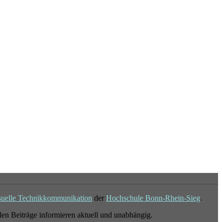
suelle Technikkommunikation
der
Hochschule Bonn-Rhein-Sieg
.
en Beiträge informieren aktuell und unabhängig.