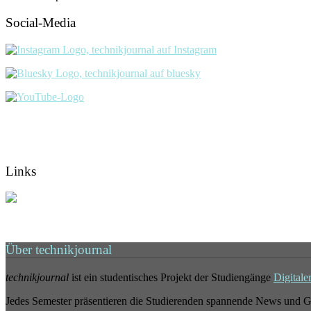
Social-Media
Links
Über technikjournal
technikjournal
ist ein studentisches Projekt der Studiengänge
Digitale
Jedes Semester präsentieren die Studierenden spannende News und G