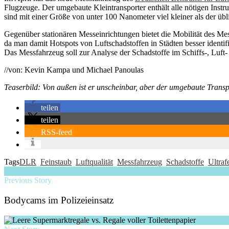
Flugzeuge. Der umgebaute Kleintransporter enthält alle nötigen Instr
sind mit einer Größe von unter 100 Nanometer viel kleiner als der übl
Gegenüber stationären Messeinrichtungen bietet die Mobilität des Me
da man damit Hotspots von Luftschadstoffen in Städten besser identi
Das Messfahrzeug soll zur Analyse der Schadstoffe im Schiffs-, Luf
//von: Kevin Kampa und Michael Panoulas
Teaserbild: Von außen ist er unscheinbar, aber der umgebaute Trans
teilen
teilen
RSS-feed
Tags
DLR
Feinstaub
Luftqualität
Messfahrzeug
Schadstoffe
Ultraf
Previous Story
Bodycams im Polizeieinsatz