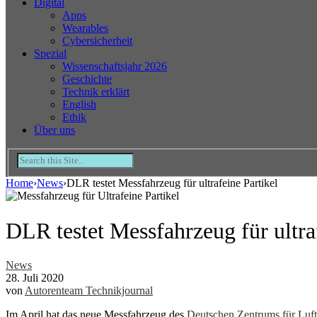
Digital
Apps
Wearables
Cybersicherheit
Spezial
Wissenschaftsjahr 2026
Geschichte
Technik erklärt
English
Ethik
Über uns
Home
›
News
›
DLR testet Messfahrzeug für ultrafeine Partikel
DLR testet Messfahrzeug für ultra
News
28. Juli 2020
von
Autorenteam Technikjournal
Im April hat das neue Messfahrzeug des
Deutschen Zentrums für Luf