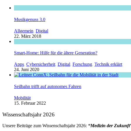
Musikgenuss 3.0
Allgemein
,
Digital
22. März 2018
Smart-Home: Hilfe für die ältere Generation?
Apps
,
Cybersicherheit
,
Digital
,
Forschung
,
Technik erklärt
24. Juni 2020
Seilbahn trifft auf autonomes Fahren
Mobilität
15. Februar 2022
Wissenschaftsjahr 2026
Unsere Beiträge zum Wissenschaftsjahr 2026:
“Medizin der Zukunft