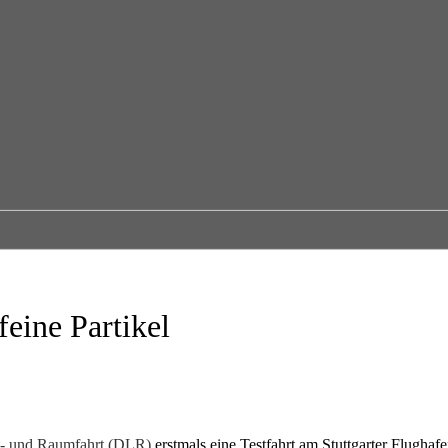
feine Partikel
t- und Raumfahrt (DLR)
erstmals eine Testfahrt am Stuttgarter Flughafe