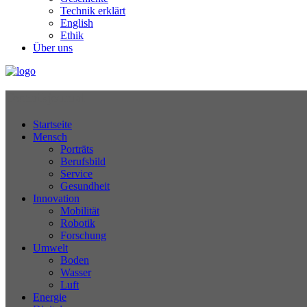
Technik erklärt
English
Ethik
Über uns
Technikjournal
Startseite
Mensch
Porträts
Berufsbild
Service
Gesundheit
Innovation
Mobilität
Robotik
Forschung
Umwelt
Boden
Wasser
Luft
Energie