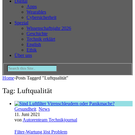
Digital
Apps
Wearables
Cybersicherheit
Spezial
Wissenschaftsjahr 2026
Geschichte
Technik erklärt
English
Ethik
Über uns
Home
›
Posts Tagged "Luftqualität"
Tag: Luftqualität
Gesundheit
,
News
11. Juni 2021
von
Autorenteam Technikjournal
Filter-Wartung löst Problem