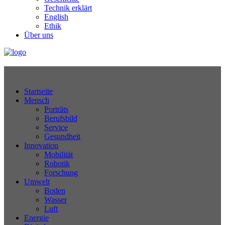
Technik erklärt
English
Ethik
Über uns
Technikjournal
Startseite
Mensch
Porträts
Berufsbild
Service
Gesundheit
Innovation
Mobilität
Robotik
Forschung
Umwelt
Boden
Wasser
Luft
Energie