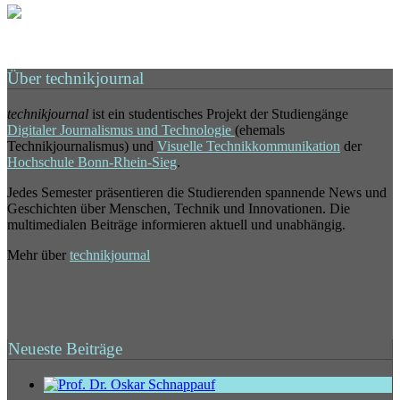
Über technikjournal
technikjournal
ist ein studentisches Projekt der Studiengänge
Digitaler Journalismus und Technologie
(ehemals
Technikjournalismus) und
Visuelle Technikkommunikation
der
Hochschule Bonn-Rhein-Sieg
.
Jedes Semester präsentieren die Studierenden spannende News und
Geschichten über Menschen, Technik und Innovationen. Die
multimedialen Beiträge informieren aktuell und unabhängig.
Mehr über
technikjournal
Neueste Beiträge