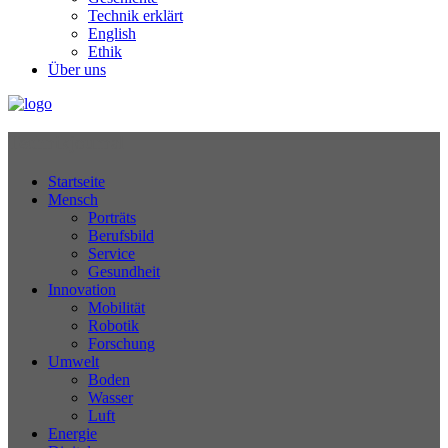
Technik erklärt
English
Ethik
Über uns
Technikjournal
Startseite
Mensch
Porträts
Berufsbild
Service
Gesundheit
Innovation
Mobilität
Robotik
Forschung
Umwelt
Boden
Wasser
Luft
Energie