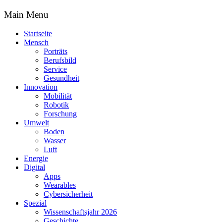
Main Menu
Startseite
Mensch
Porträts
Berufsbild
Service
Gesundheit
Innovation
Mobilität
Robotik
Forschung
Umwelt
Boden
Wasser
Luft
Energie
Digital
Apps
Wearables
Cybersicherheit
Spezial
Wissenschaftsjahr 2026
Geschichte