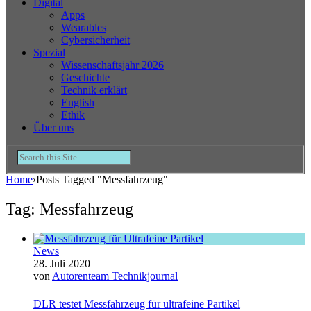
Digital
Apps
Wearables
Cybersicherheit
Spezial
Wissenschaftsjahr 2026
Geschichte
Technik erklärt
English
Ethik
Über uns
Home
›
Posts Tagged "Messfahrzeug"
Tag: Messfahrzeug
News
28. Juli 2020
von
Autorenteam Technikjournal
DLR testet Messfahrzeug für ultrafeine Partikel