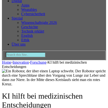
Digital
Apps
Wearables
Cybersicherheit
Spezial
Wissenschaftsjahr 2026
Geschichte
Technik erklärt
English
Ethik
Über uns
Home
›
Innovation
›
Forschung
›
KI hilft bei medizinischen
Entscheidungen
KI hilft bei medizinischen
Entscheidungen