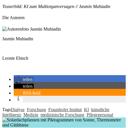
Teaserbild: KI zum Multiorganversagen // Jasmin Muhiadin
Die Autoren
Jasmin Muhiadin
Leonie Ebisch
teilen
teilen
RSS-feed
Tags
Dialyse
Forschung
Fraunhofer Institut
KI
künstliche
Intelligenz
Medizin
medizinische Forschung
Pflegepersonal