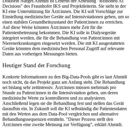
Doktorin Narges Ahmidi ist Leiterin der Abteilung "Reasoned AI
Decisions" des Fraunhofer IKS und Projektleiterin. Sie sieht in der
KI eine Unterstützung für Ärzt:innen. Die KI soll Vorschläge zur
Einstellung medizinischer Geräte auf Intensivstationen geben, um so
einen stabilen Gesundheitszustand der Patient:innen zu erreichen.
Auf diese Weise könnten Ärzt:innen mehr Zeit für die
Patientenbetreuung bekommen. Die KI solle in Dialysegeräte
integriert werden, die für die Behandlung von Patient:innen mit
Nierenerkrankungen eingesetzt werden. Die mit KI ausgestatteten
Geräte könnten dem medizinischen Personal Zugriff auf relevante
Daten aus vorherigen Messungen bieten.
Heutiger Stand der Forschung
Konkrete Informationen zu den Big-Data-Pools gibt es laut Ahmidi
noch nicht, da das Projekt ganz am Anfang steht. Die Behandlung
sei bislang sehr zeitintensiv. Ärzt:innen müssen mehrmals pro
Stunde zu Patient:innen in die Intensivstation gehen, um deren
medizinische Werte zu kontrollieren und zu analysieren.
Anschließend legen sie die Behandlung fest und stellen das Gerät
daraufhin ein. In Zukunft soll die KI selbständig die Patientendaten
mit den Werten aus dem Data-Pool vergleichen und alternative
Behandlungssequenzen ermitteln. "Dieser Prozess stellt den
Ärzt:innen eine zweite Meinung zur Verfügung“, erklärt Ahmidi.