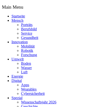
Main Menu
Startseite
Mensch
Porträts
Berufsbild
Service
Gesundheit
Innovation
Mobilität
Robotik
Forschung
Umwelt
Boden
Wasser
Luft
Energie
Digital
Apps
Wearables
Cybersicherheit
Spezial
Wissenschaftsjahr 2026
Geschichte