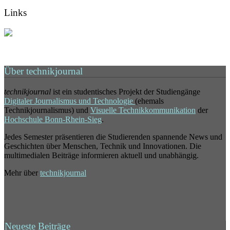
Links
Über technikjournal
technikjournal
ist ein studentisches Projekt der Studiengänge
Digitaler Journalismus und Technologie
(ehemals
Technikjournalismus) und
Visuelle Technikkommunikation
der
Hochschule Bonn-Rhein-Sieg
.
Jedes Semester präsentieren die Studierenden spannende News und
Geschichten über Menschen, Technik und Innovationen. Die
multimedialen Beiträge informieren aktuell und unabhängig.
Mehr über
technikjournal
Neueste Beiträge