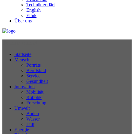
Technik erklärt
English
Ethik
Über uns
Technikjournal
Startseite
Mensch
Porträts
Berufsbild
Service
Gesundheit
Innovation
Mobilität
Robotik
Forschung
Umwelt
Boden
Wasser
Luft
Energie