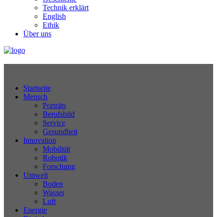
Technik erklärt
English
Ethik
Über uns
Technikjournal
Startseite
Mensch
Porträts
Berufsbild
Service
Gesundheit
Innovation
Mobilität
Robotik
Forschung
Umwelt
Boden
Wasser
Luft
Energie