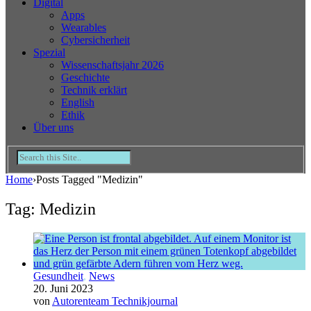
Digital
Apps
Wearables
Cybersicherheit
Spezial
Wissenschaftsjahr 2026
Geschichte
Technik erklärt
English
Ethik
Über uns
Home
›
Posts Tagged "Medizin"
Tag: Medizin
Gesundheit
,
News
20. Juni 2023
von
Autorenteam Technikjournal