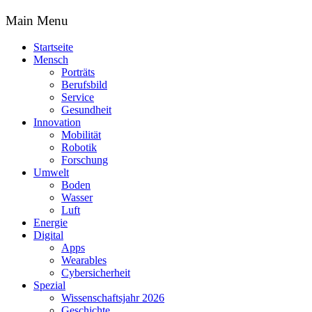
Main Menu
Startseite
Mensch
Porträts
Berufsbild
Service
Gesundheit
Innovation
Mobilität
Robotik
Forschung
Umwelt
Boden
Wasser
Luft
Energie
Digital
Apps
Wearables
Cybersicherheit
Spezial
Wissenschaftsjahr 2026
Geschichte