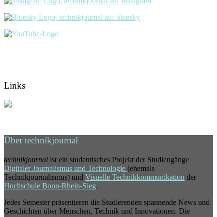
Links
Über technikjournal
technikjournal
ist ein studentisches Projekt der Studiengänge
Digitaler Journalismus und Technologie
(ehemals
Technikjournalismus) und
Visuelle Technikkommunikation
der
Hochschule Bonn-Rhein-Sieg
.
Jedes Semester präsentieren die Studierenden spannende News und
Geschichten über Menschen, Technik und Innovationen. Die