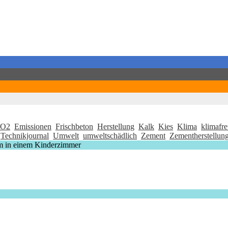
O2
Emissionen
Frischbeton
Herstellung
Kalk
Kies
Klima
klimafre
Technikjournal
Umwelt
umweltschädlich
Zement
Zementherstellun