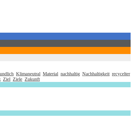
undlich
Klimaneutral
Material
nachhaltig
Nachhaltigkeit
recycelter
g
Ziel
Ziele
Zukunft