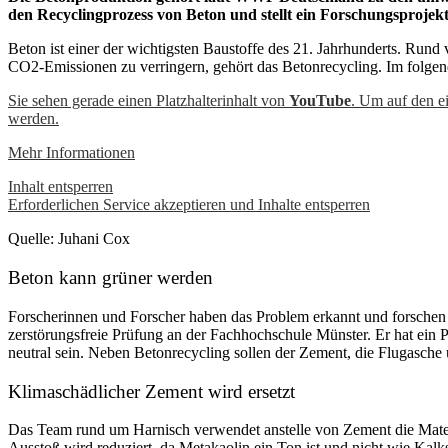
den Recyclingprozess von Beton und stellt ein Forschungsprojek
Beton ist einer der wichtigsten Baustoffe des 21. Jahrhunderts. Rund
CO2-Emissionen zu verringern, gehört das Betonrecycling. Im folgend
Sie sehen gerade einen Platzhalterinhalt von
YouTube
. Um auf den ei
werden.
Mehr Informationen
Inhalt entsperren
Erforderlichen Service akzeptieren und Inhalte entsperren
Quelle: Juhani Cox
Beton kann grüner werden
Forscherinnen und Forscher haben das Problem erkannt und forschen 
zerstörungsfreie Prüfung an der Fachhochschule Münster. Er hat ein P
neutral sein. Neben Betonrecycling sollen der Zement, die Flugasche
Klimaschädlicher Zement wird ersetzt
Das Team rund um Harnisch verwendet anstelle von Zement die Mate
Ausstoß wird reduziert, da Metakaolin ein Ton ist und nicht wie Ka