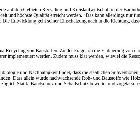
rte auf den Gebieten Recycling und Kreislaufwirtschaft in der Bauindust
celt und höchste Qualität erreicht werden. "Das kann allerdings nur fu
 er. Die Entwicklung geht seiner Einschätzung nach in die Richtung, da
 Recycling von Baustoffen. Zu der Frage, ob die Etablierung von nac
larer implementiert werden. Zudem muss klar werden, wieviel die Re
Baubiologie und Nachhaltigkeit findet, dass die staatlichen Subventione
rfinden. Dass allein würde nachwachsende Roh- und Baustoffe wie Holz
bezüglich Statik, Bandschutz und Schallschutz bewertet und zugelasse