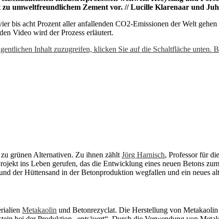
t zu umweltfreundlichem Zement vor. // Lucille Klarenaar und Ju
 vier bis acht Prozent aller anfallenden CO2-Emissionen der Welt gehe
en Video wird der Prozess erläutert.
gentlichen Inhalt zuzugreifen, klicken Sie auf die Schaltfläche unten. 
zu grünen Alternativen. Zu ihnen zählt
Jörg Harnisch
, Professor für d
rojekt ins Leben gerufen, das die Entwicklung eines neuen Betons zum 
 und der Hüttensand in der Betonproduktion wegfallen und ein neues alt
rialien
Metakaolin
und Betonrezyclat. Die Herstellung von Metakaolin 
lkstein bei der Produktion „entsäuert“. Durch die Verwendung von Met