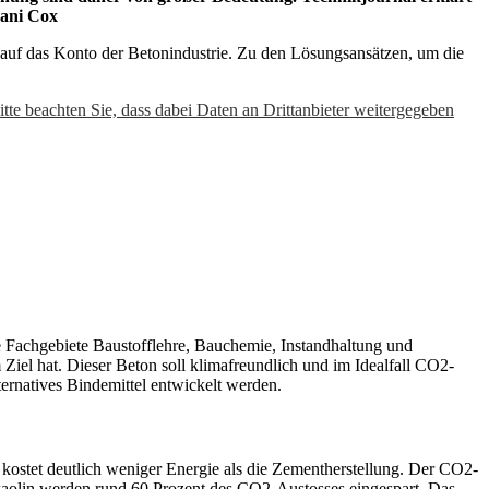
hani Cox
n auf das Konto der Betonindustrie. Zu den Lösungsansätzen, um die
Bitte beachten Sie, dass dabei Daten an Drittanbieter weitergegeben
ie Fachgebiete Baustofflehre, Bauchemie, Instandhaltung und
Ziel hat. Dieser Beton soll klimafreundlich und im Idealfall CO2-
ernatives Bindemittel entwickelt werden.
kostet deutlich weniger Energie als die Zementherstellung. Der CO2-
akaolin werden rund 60 Prozent des CO2-Austosses eingespart. Das