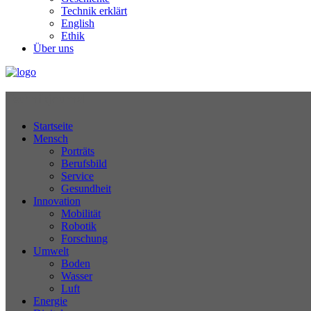
Technik erklärt
English
Ethik
Über uns
Technikjournal
Startseite
Mensch
Porträts
Berufsbild
Service
Gesundheit
Innovation
Mobilität
Robotik
Forschung
Umwelt
Boden
Wasser
Luft
Energie