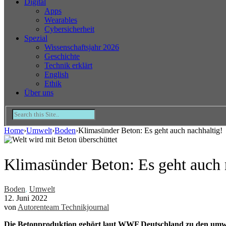
Digital
Apps
Wearables
Cybersicherheit
Spezial
Wissenschaftsjahr 2026
Geschichte
Technik erklärt
English
Ethik
Über uns
Home
›
Umwelt
›
Boden
›
Klimasünder Beton: Es geht auch nachhaltig!
Klimasünder Beton: Es geht auch 
Boden
,
Umwelt
12. Juni 2022
von
Autorenteam Technikjournal
Die Betonproduktion gehört laut WWF Deutschland zu den umwelt