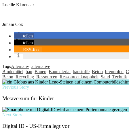
Lucille Klarenaar
Juhani Cox
teilen
teilen
RSS-feed
Tags
Alternativ
alternative
Bindemittel
bau
Bauen
Baumaterial
baustoffe
Beton
brennofen
C
Beton
Recycling
Ressourcen
Ressourcenknappheit
Sand
Technik
Previous Story
Metaversum für Kinder
Next Story
Digital ID - US-Firma legt vor