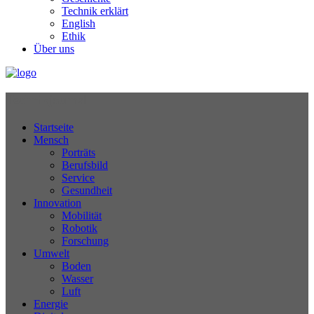
Technik erklärt
English
Ethik
Über uns
Technikjournal
Startseite
Mensch
Porträts
Berufsbild
Service
Gesundheit
Innovation
Mobilität
Robotik
Forschung
Umwelt
Boden
Wasser
Luft
Energie