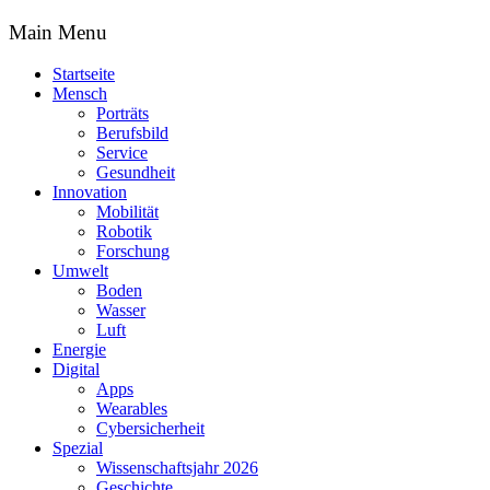
Main Menu
Startseite
Mensch
Porträts
Berufsbild
Service
Gesundheit
Innovation
Mobilität
Robotik
Forschung
Umwelt
Boden
Wasser
Luft
Energie
Digital
Apps
Wearables
Cybersicherheit
Spezial
Wissenschaftsjahr 2026
Geschichte