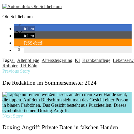
Ole Schliebaum
teilen
teilen
RSS-feed
Tags
ai
Altenpflege
Alterssteigerung
KI
Krankenpflege
Lebenserw
Roboter
TH Köln
Previous Story
Die Redaktion im Sommersemester 2024
Next Story
Doxing-Angriff: Private Daten in falschen Händen