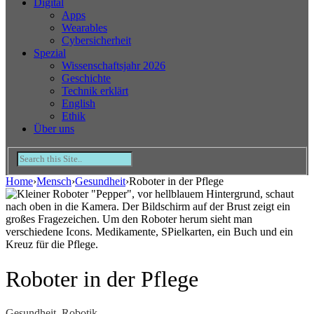
Digital
Apps
Wearables
Cybersicherheit
Spezial
Wissenschaftsjahr 2026
Geschichte
Technik erklärt
English
Ethik
Über uns
Home
›
Mensch
›
Gesundheit
›
Roboter in der Pflege
Roboter in der Pflege
Gesundheit
,
Robotik