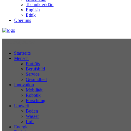
Technik erklärt
English
Ethik
Über uns
Technikjournal
Startseite
Mensch
Porträts
Berufsbild
Service
Gesundheit
Innovation
Mobilität
Robotik
Forschung
Umwelt
Boden
Wasser
Luft
Energie