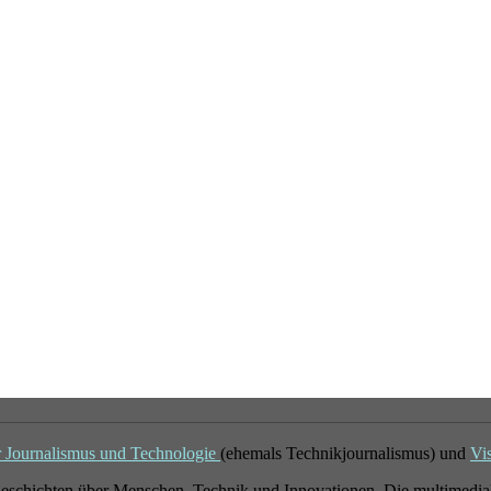
r Journalismus und Technologie
(ehemals Technikjournalismus) und
Vi
eschichten über Menschen, Technik und Innovationen. Die multimedial