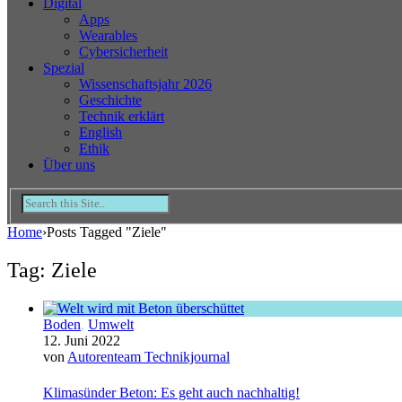
Digital
Apps
Wearables
Cybersicherheit
Spezial
Wissenschaftsjahr 2026
Geschichte
Technik erklärt
English
Ethik
Über uns
Home
›
Posts Tagged "Ziele"
Tag: Ziele
Boden
,
Umwelt
12. Juni 2022
von
Autorenteam Technikjournal
Klimasünder Beton: Es geht auch nachhaltig!