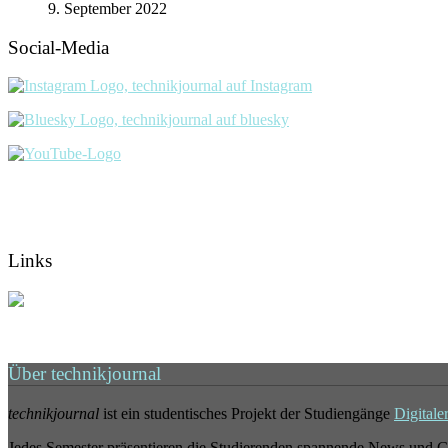
9. September 2022
Social-Media
Links
Über technikjournal
technikjournal
ist ein studentisches Projekt der Studiengänge
Digitale
Jedes Semester präsentieren die Studierenden spannende News und G