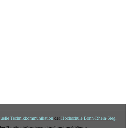
suelle Technikkommunikation
der
Hochschule Bonn-Rhein-Sieg
.
en Beiträge informieren aktuell und unabhängig.