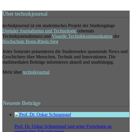
Über technikjournal
technikjournal
ist ein studentisches Projekt der Studiengänge
Digitaler Journalismus und Technologie
(ehemals
Technikjournalismus) und
Visuelle Technikkommunikation
der
Hochschule Bonn-Rhein-Sieg
.
Jedes Semester präsentieren die Studierenden spannende News und
Geschichten über Menschen, Technik und Innovationen. Die
multimedialen Beiträge informieren aktuell und unabhängig.
Mehr über
technikjournal
Neueste Beiträge
Prof. Dr. Oskar Schnappauf und seine Forschung an
genetischen Erkrankungen