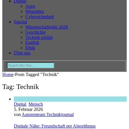
Digital
Apps
Wearables
Cybersicherheit
Spezial
Wissenschaftsjahr 2026
Geschichte
Technik erklärt
English
Ethik
Über uns
Home
›
Posts Tagged "Technik"
Tag: Technik
Digital
,
Mensch
5. Februar 2026
von
Autorenteam Technikjournal
Digitale Nähe: Freundschaft per Algorithmus