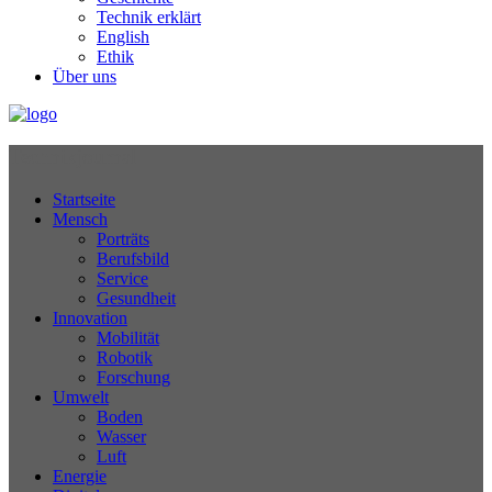
Technik erklärt
English
Ethik
Über uns
Technikjournal
Startseite
Mensch
Porträts
Berufsbild
Service
Gesundheit
Innovation
Mobilität
Robotik
Forschung
Umwelt
Boden
Wasser
Luft
Energie