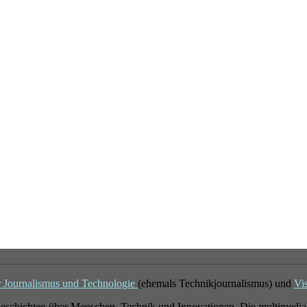
r Journalismus und Technologie
(ehemals Technikjournalismus) und
Vi
eschichten über Menschen, Technik und Innovationen. Die multimedial