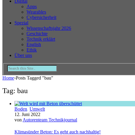
Digital
Apps
Wearables
Cybersicherheit
Spezial
Wissenschaftsjahr 2026
Geschichte
Technik erklärt
English
Ethik
Über uns
Home
›
Posts Tagged "bau"
Tag: bau
Boden
,
Umwelt
12. Juni 2022
von
Autorenteam Technikjournal
Klimasünder Beton: Es geht auch nachhaltig!