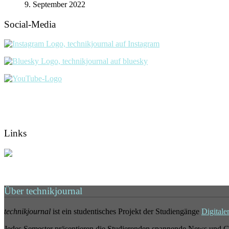
9. September 2022
Social-Media
Links
Über technikjournal
technikjournal
ist ein studentisches Projekt der Studiengänge
Digitale
Jedes Semester präsentieren die Studierenden spannende News und G