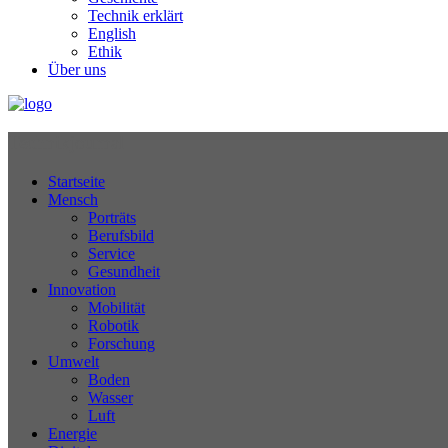
Technik erklärt
English
Ethik
Über uns
Technikjournal
Startseite
Mensch
Porträts
Berufsbild
Service
Gesundheit
Innovation
Mobilität
Robotik
Forschung
Umwelt
Boden
Wasser
Luft
Energie