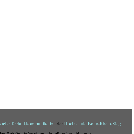
suelle Technikkommunikation
der
Hochschule Bonn-Rhein-Sieg
.
en Beiträge informieren aktuell und unabhängig.