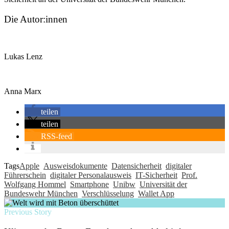
Die Autor:innen
Lukas Lenz
Anna Marx
teilen
teilen
RSS-feed
Tags
Apple
Ausweisdokumente
Datensicherheit
digitaler
Führerschein
digitaler Personalausweis
IT-Sicherheit
Prof.
Wolfgang Hommel
Smartphone
Unibw
Universität der
Bundeswehr München
Verschlüsselung
Wallet App
Previous Story