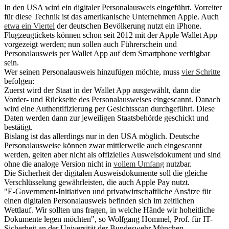
In den USA wird ein digitaler Personalausweis eingeführt. Vorreiter
für diese Technik ist das amerikanische Unternehmen Apple. Auch
etwa ein Viertel
der deutschen Bevölkerung nutzt ein iPhone.
Flugzeugtickets können schon seit 2012 mit der Apple Wallet App
vorgezeigt werden; nun sollen auch Führerschein und
Personalausweis per Wallet App auf dem Smartphone verfügbar
sein.
Wer seinen Personalausweis hinzufügen möchte, muss
vier Schritte
befolgen:
Zuerst wird der Staat in der Wallet App ausgewählt, dann die
Vorder- und Rückseite des Personalausweises eingescannt. Danach
wird eine Authentifizierung per Gesichtsscan durchgeführt. Diese
Daten werden dann zur jeweiligen Staatsbehörde geschickt und
bestätigt.
Bislang ist das allerdings nur in den USA möglich. Deutsche
Personalausweise können zwar mittlerweile auch eingescannt
werden, gelten aber nicht als offizielles Ausweisdokument und sind
ohne die analoge Version nicht in
vollem Umfang
nutzbar.
Die Sicherheit der digitalen Ausweisdokumente soll die gleiche
Verschlüsselung gewährleisten, die auch Apple Pay nutzt.
"E-Government-Initiativen und privatwirtschaftliche Ansätze für
einen digitalen Personalausweis befinden sich im zeitlichen
Wettlauf. Wir sollten uns fragen, in welche Hände wir hoheitliche
Dokumente legen möchten", so Wolfgang Hommel, Prof. für IT-
Sicherheit an der Universität der Bundeswehr München.