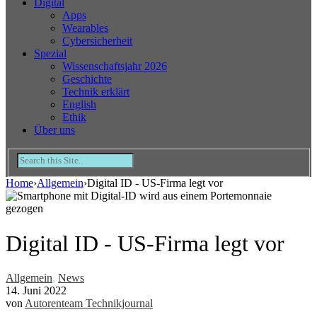
Digital
Apps
Wearables
Cybersicherheit
Spezial
Wissenschaftsjahr 2026
Geschichte
Technik erklärt
English
Ethik
Über uns
Home
›
Allgemein
›
Digital ID - US-Firma legt vor
Digital ID - US-Firma legt vor
Allgemein
,
News
14. Juni 2022
von
Autorenteam Technikjournal