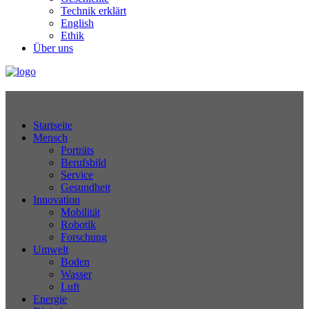
Technik erklärt
English
Ethik
Über uns
Technikjournal
Startseite
Mensch
Porträts
Berufsbild
Service
Gesundheit
Innovation
Mobilität
Robotik
Forschung
Umwelt
Boden
Wasser
Luft
Energie