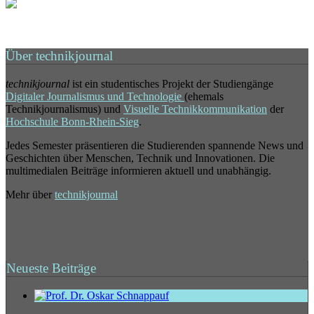
Über technikjournal
technikjournal
ist ein studentisches Projekt der Studiengänge
Digitaler Journalismus und Technologie
(ehemals
Technikjournalismus) und
Visuelle Technikkommunikation
der
Hochschule Bonn-Rhein-Sieg
.
Jedes Semester präsentieren die Studierenden spannende News und
Geschichten über Menschen, Technik und Innovationen. Die
multimedialen Beiträge informieren aktuell und unabhängig.
Mehr über
technikjournal
Neueste Beiträge