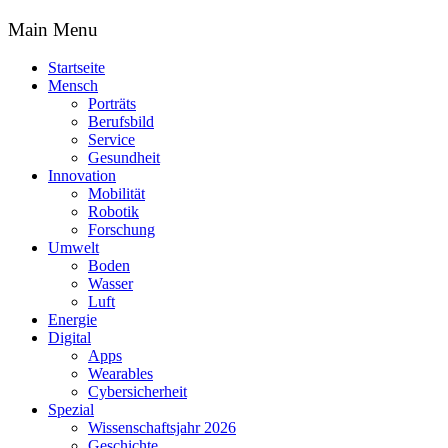
Main Menu
Startseite
Mensch
Porträts
Berufsbild
Service
Gesundheit
Innovation
Mobilität
Robotik
Forschung
Umwelt
Boden
Wasser
Luft
Energie
Digital
Apps
Wearables
Cybersicherheit
Spezial
Wissenschaftsjahr 2026
Geschichte