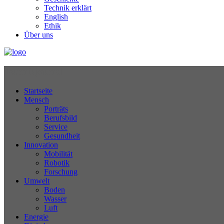
Technik erklärt
English
Ethik
Über uns
Technikjournal
Startseite
Mensch
Porträts
Berufsbild
Service
Gesundheit
Innovation
Mobilität
Robotik
Forschung
Umwelt
Boden
Wasser
Luft
Energie