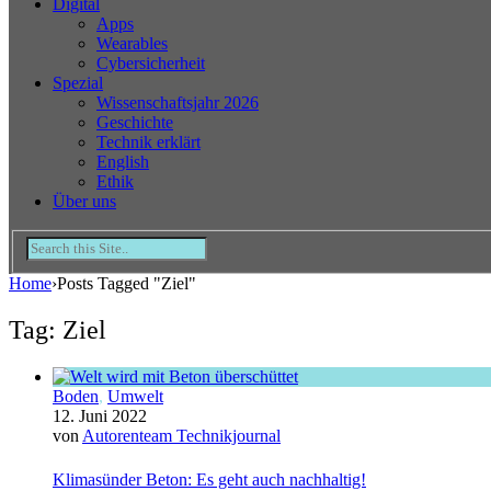
Digital
Apps
Wearables
Cybersicherheit
Spezial
Wissenschaftsjahr 2026
Geschichte
Technik erklärt
English
Ethik
Über uns
Home
›
Posts Tagged "Ziel"
Tag: Ziel
Boden
,
Umwelt
12. Juni 2022
von
Autorenteam Technikjournal
Klimasünder Beton: Es geht auch nachhaltig!