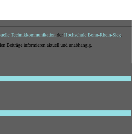
suelle Technikkommunikation
der
Hochschule Bonn-Rhein-Sieg
.
en Beiträge informieren aktuell und unabhängig.