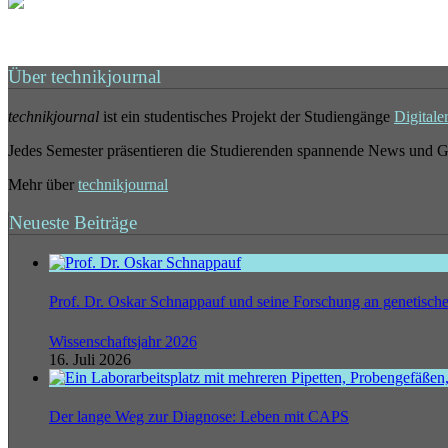
Über technikjournal
technikjournal
ist ein studentisches Projekt der Studiengänge
Digitale
Jedes Semester präsentieren die Studierenden spannende News und G
Mehr über
technikjournal
Neueste Beiträge
Prof. Dr. Oskar Schnappauf und seine Forschung an genetisc
Wissenschaftsjahr 2026
16. Juli 2026
Der lange Weg zur Diagnose: Leben mit CAPS