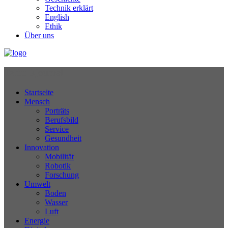
Technik erklärt
English
Ethik
Über uns
Technikjournal
Startseite
Mensch
Porträts
Berufsbild
Service
Gesundheit
Innovation
Mobilität
Robotik
Forschung
Umwelt
Boden
Wasser
Luft
Energie