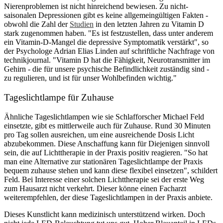
Nierenproblemen ist nicht hinreichend bewiesen. Zu nicht-
saisonalen Depressionen gibt es keine allgemeingültigen Fakten -
obwohl die Zahl der
Studien
in den letzten Jahren zu Vitamin D
stark zugenommen haben. "Es ist festzustellen, dass unter anderem
ein Vitamin-D-Mangel die depressive Symptomatik verstärkt", so
der Psychologe Adrian Elias Linden auf schriftliche Nachfrage von
technikjournal. "Vitamin D hat die Fähigkeit, Neurotransmitter im
Gehirn - die für unsere psychische Befindlichkeit zuständig sind -
zu regulieren, und ist für unser Wohlbefinden wichtig."
Tageslichtlampe für Zuhause
Ähnliche Tageslichtlampen wie sie Schlafforscher Michael Feld
einsetzte, gibt es mittlerweile auch für Zuhause. Rund 30 Minuten
pro Tag sollen ausreichen, um eine ausreichende Dosis Licht
abzubekommen. Diese Anschaffung kann für Diejenigen sinnvoll
sein, die auf Lichttherapie in der Praxis positiv reagieren. "So hat
man eine Alternative zur stationären Tageslichtlampe der Praxis
bequem zuhause stehen und kann diese flexibel einsetzen", schildert
Feld. Bei Interesse einer solchen Lichttherapie sei der erste Weg
zum Hausarzt nicht verkehrt. Dieser könne einen Facharzt
weiterempfehlen, der diese Tageslichtlampen in der Praxis anbiete.
Dieses Kunstlicht kann medizinisch unterstützend wirken. Doch