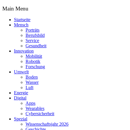
Main Menu
Startseite
Mensch
Porträts
Berufsbild
Service
Gesundheit
Innovation
Mobilität
Robotik
Forschung
Umwelt
Boden
Wasser
Luft
Energie
Digital
Apps
Wearables
Cybersicherheit
Spezial
Wissenschaftsjahr 2026
Geschichte