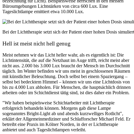
bezeichnung für Licht). Beispielsweise herrschen in den meisten
Büroumgebungen Lichtstärken von circa 600 Lux. Eine
Tageslichtlampe emittiert etwa 10.000 Lux.
Bei der Lichttherapie setzt sich der Patient einer hohen Dosis simulie
Hell ist meist nicht hell genug
Meist nehmen wir das Licht heller wahr, als es eigentlich ist: Die
Lichtintensität, die auf die Netzhaut im Auge trifft, reicht meist aber
nicht aus. 2.000 bis 3.000 Lux braucht der Mensch im Durchschnitt
täglich. Im Winter befinden wir uns meist in geschlossenen Räumen
mit künstlicher Beleuchtung. Doch selbst bei einem Spaziergang –
selbst bei bedecktem Himmel – können wir uns eine Lichtdosis von
bis zu 4.000 Lux abholen. Für Menschen, die hauptsächlich drinnen
arbeiten oder im Schichtdienst tätig sind, ist dies daher ein Problem.
"Wir haben beispielsweise Schichtarbeiter mit Lichttherapie
erfolgreich behandeln können. Morgens gab diese Lampe
sogenanntes Bright-Light ab und abends kurzwelliges Rotlicht",
erklärt der Allgemeinmediziner und Schlafforscher Michael Feld. Er
betreibt eine Praxis im Kölner Norden, in der er Lichttherapie
anbietet und auch Tageslichtlampen verleiht.