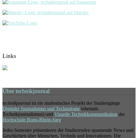
Links
Über technikjournal
technikjournal
ist ein studentisches Projekt der Studiengänge
Digitaler Journalismus und Technologie
(ehemals
Technikjournalismus) und
Visuelle Technikkommunikation
der
Hochschule Bonn-Rhein-Sieg
.
Jedes Semester präsentieren die Studierenden spannende News und
Geschichten über Menschen, Technik und Innovationen. Die