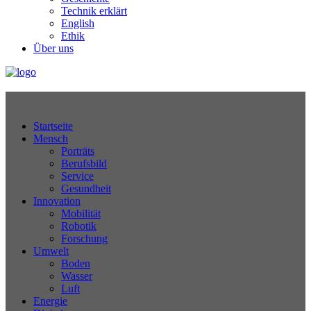
Technik erklärt
English
Ethik
Über uns
Technikjournal
Startseite
Mensch
Porträts
Berufsbild
Service
Gesundheit
Innovation
Mobilität
Robotik
Forschung
Umwelt
Boden
Wasser
Luft
Energie