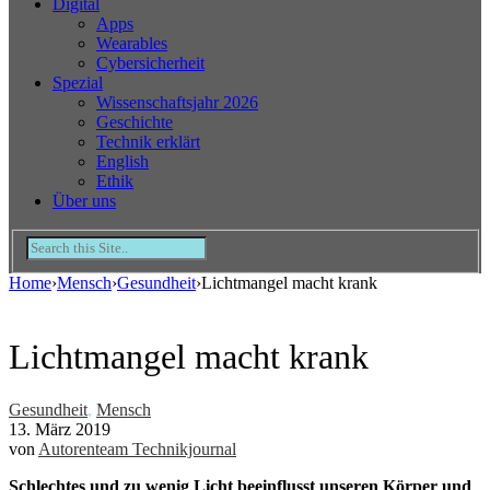
Digital
Apps
Wearables
Cybersicherheit
Spezial
Wissenschaftsjahr 2026
Geschichte
Technik erklärt
English
Ethik
Über uns
Home
›
Mensch
›
Gesundheit
›
Lichtmangel macht krank
Lichtmangel macht krank
Gesundheit
,
Mensch
13. März 2019
von
Autorenteam Technikjournal
Schlechtes und zu wenig Licht beeinflusst unseren Körper und