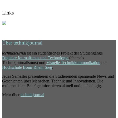
Links
Über technikjournal
technikjournal
ist ein studentisches Projekt der Studiengänge
Digitaler Journalismus und Technologie
(ehemals
Technikjournalismus) und
Visuelle Technikkommunikation
der
Hochschule Bonn-Rhein-Sieg
.
Jedes Semester präsentieren die Studierenden spannende News und
Geschichten über Menschen, Technik und Innovationen. Die
multimedialen Beiträge informieren aktuell und unabhängig.
Mehr über
technikjournal