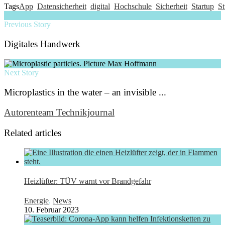
Tags
App
Datensicherheit
digital
Hochschule
Sicherheit
Startup
St
Previous Story
Digitales Handwerk
Next Story
Microplastics in the water – an invisible ...
Autorenteam Technikjournal
Related articles
Heizlüfter: TÜV warnt vor Brandgefahr
Energie
,
News
10. Februar 2023