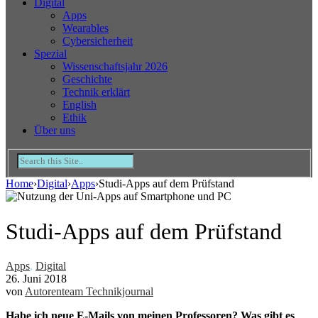
Digital
Apps
Wearables
Cybersicherheit
Spezial
Wissenschaftsjahr 2026
Geschichte
Technik erklärt
English
Ethik
Über uns
Home
›
Digital
›
Apps
›
Studi-Apps auf dem Prüfstand
Studi-Apps auf dem Prüfstand
Apps
,
Digital
26. Juni 2018
von
Autorenteam Technikjournal
Habe ich neue E-Mails von meinen Professoren? Was gibt es