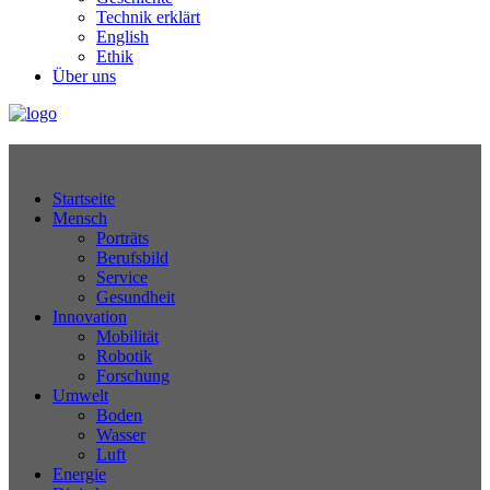
Technik erklärt
English
Ethik
Über uns
Technikjournal
Startseite
Mensch
Porträts
Berufsbild
Service
Gesundheit
Innovation
Mobilität
Robotik
Forschung
Umwelt
Boden
Wasser
Luft
Energie