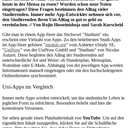
heute in der Mensa zu essen? Wurden schon neue Noten
eingetragen? Diese Fragen bestimmen den Alltag vieler
Studierenden. Immer mehr App-Entwickler nehmen sich vor,
den Studierenden ihren Uni-Alltag so gut es geht zu
vereinfachen. // Von Rojin Hosseinishoja und Sarah Kurscheid
Gibt man in einem App-Store das Stichwort "Studium" ein,
erscheint eine Vielzahl von Apps. Zu den beliebtesten Studi-Apps
im App-Store gehören "
module.org
" vom Anbieter xStudy SE,
"
UniNow
" von der UniNow GmbH und
"
Studium" von Nicolas
Autzen. Diese begleiten den Alltag der Studierenden auf
unterschiedliche Art und Weise: ob Stundenplan, Mensaplan,
Notenliste oder E-Mails. Abhängig von der jeweiligen App werden
Informationen manuell eingetragen oder mit den hochschuleigenen
Onlinediensten synchronisiert.
Uni-Apps im Vergleich
Immer mehr Apps werden entwickelt, um das studentische Leben in
jeglicher Form zu erleichtern. Besonders beliebt sind hier die
kostenlosen Versionen.
Sie sehen gerade einen Platzhalterinhalt von
YouTube
. Um auf den
eigentlichen Inhalt zuzugreifen, klicken Sie auf die Schaltfläche