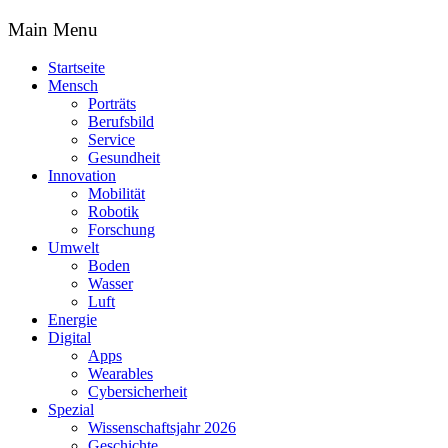
Main Menu
Startseite
Mensch
Porträts
Berufsbild
Service
Gesundheit
Innovation
Mobilität
Robotik
Forschung
Umwelt
Boden
Wasser
Luft
Energie
Digital
Apps
Wearables
Cybersicherheit
Spezial
Wissenschaftsjahr 2026
Geschichte