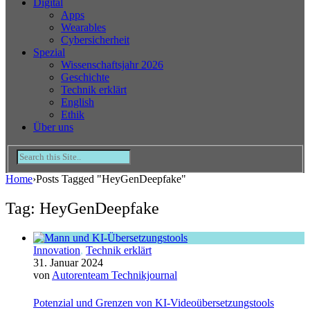
Digital
Apps
Wearables
Cybersicherheit
Spezial
Wissenschaftsjahr 2026
Geschichte
Technik erklärt
English
Ethik
Über uns
Home
›
Posts Tagged "HeyGenDeepfake"
Tag: HeyGenDeepfake
Innovation
,
Technik erklärt
31. Januar 2024
von
Autorenteam Technikjournal
Potenzial und Grenzen von KI-Videoübersetzungstools