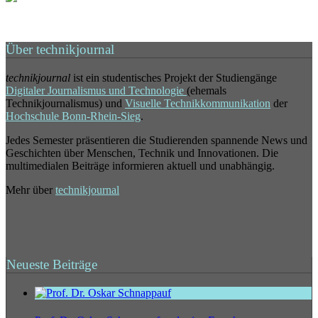
Über technikjournal
technikjournal
ist ein studentisches Projekt der Studiengänge
Digitaler Journalismus und Technologie
(ehemals
Technikjournalismus) und
Visuelle Technikkommunikation
der
Hochschule Bonn-Rhein-Sieg
.
Jedes Semester präsentieren die Studierenden spannende News und
Geschichten über Menschen, Technik und Innovationen. Die
multimedialen Beiträge informieren aktuell und unabhängig.
Mehr über
technikjournal
Neueste Beiträge