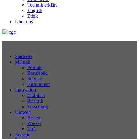
Technik erklärt
English
Ethik
Über uns
Technikjournal
Startseite
Mensch
Porträts
Berufsbild
Service
Gesundheit
Innovation
Mobilität
Robotik
Forschung
Umwelt
Boden
Wasser
Luft
Energie