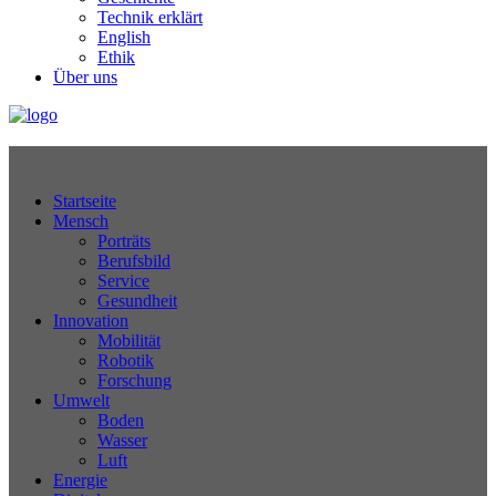
Technik erklärt
English
Ethik
Über uns
Technikjournal
Startseite
Mensch
Porträts
Berufsbild
Service
Gesundheit
Innovation
Mobilität
Robotik
Forschung
Umwelt
Boden
Wasser
Luft
Energie