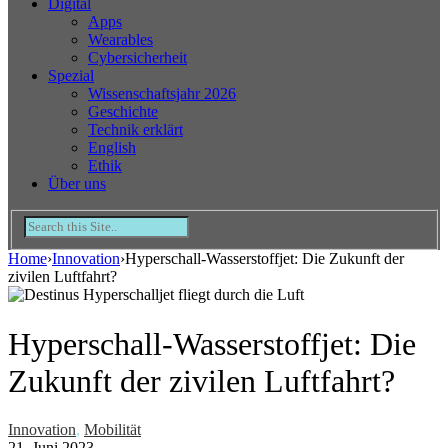
Digital
Apps
Wearables
Cybersicherheit
Spezial
Wissenschaftsjahr 2026
Geschichte
Technik erklärt
English
Ethik
Über uns
Home
›
Innovation
›
Hyperschall-Wasserstoffjet: Die Zukunft der
zivilen Luftfahrt?
Hyperschall-Wasserstoffjet: Die
Zukunft der zivilen Luftfahrt?
Innovation
,
Mobilität
21. Juni 2023