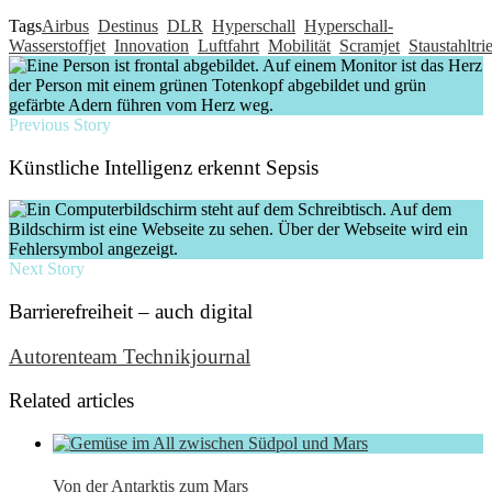
Tags
Airbus
Destinus
DLR
Hyperschall
Hyperschall-
Wasserstoffjet
Innovation
Luftfahrt
Mobilität
Scramjet
Staustahltr
Previous Story
Künstliche Intelligenz erkennt Sepsis
Next Story
Barrierefreiheit – auch digital
Autorenteam Technikjournal
Related articles
Von der Antarktis zum Mars