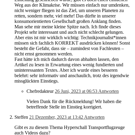
Weg aus der Klimakrise. Wir müssen einfach nur umdenken,
nicht weniger fliegen ist das Ziel, um unseren Planeten zu
retten, sondern mehr, viel mehr! Das dürfte in unserer
konsumorientierten Gesellschaft großen Anklang finden.
Man sehe mir meine kleine Spitze nach. Ich finde dieses
Projekt sehr interessant und auch nicht schlecht gelungen.
Aber eins ist mir wirklich wichtig: Technikjournalist*innen
müssen sich fachlich KORREKT ausdrücken können! Sonst
besteht die Gefahr, dass sie – zumindest von Fachleuten –
nicht ernst genommen werden.
Fast hätte ich mich dadurch davon abhalten lassen, den
Artikel zu lesen in Erwartung eines wenig fundierten und
uninteressanten Textes. Aber ich wurde eines besseren
belehrt: sehr informativ und anschaulich, trotz des irgendwie
missglückten Einstiegs.
Chefredakteur
26 Juni, 2023 at 06:53
Antworten
Vielen Dank für die Rückmeldung! Wir haben die
betreffende Stelle im Einstieg korrigiert.
Steffen
21 Dezember, 2023 at 13:42
Antworten
Gibt es zu diesem Thema Hyperschall Transportflugzeuge
auch Videos dazu?