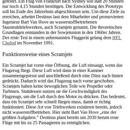
getestet. Ein Flug von Frankfurt nach Sydney soll statt 20 Stunden
nur noch 4,15 Stunden benötigen. Die Entwicklung des Prototyps
soll bis Ende des Jahrzehnts abgeschlossen sein. Um diese Ziele zu
erreichen, arbeitet Destinus laut dem Mitarbeiter und promovierten
Ingenieur Bart Van Hove an wasserstoffbetriebenen
Staustrahltriebwerken, auch Scramjets genannt. Die theoretischen
Grundlagen entstanden in der Sowjetunion in den 1960er Jahren.
Der erste Test in einem unbemannten Fluggerät gelang dem
HFL
Cholod
im November 1991.
Funktionsweise eines Scramjets
Ein Scramjet hat vorne eine Öffnung, die Luft einsaugt, wenn das
Flugzeug fliegt. Diese Luft wird dann in einer Kammer
zusammengepresst und anschließend durch eine Düse nach hinten
gedrückt. Dadurch wird das Flugzeug nach vorne geschoben.
Scramjets haben keine beweglichen Teile wie Propeller oder
Turbinen. Stattdessen nutzen sie die Geschwindigkeit des
Flugzeugs, um die Luft durch den Motor zu drücken. Das bedeutet,
dass ein Scramjet sehr schnell fliegen muss, damit er richtig
funktioniert. Diese Art von Triebwerken existieren bereits, jedoch
nicht wasserstoffbetrieben. Hier sieht Bart Van Hove „eine der
größten Aufgaben.” Destinus plant bereits um 2030 herum erste
Flüge mit bis zu 25 Passagieren zu ermöglichen.