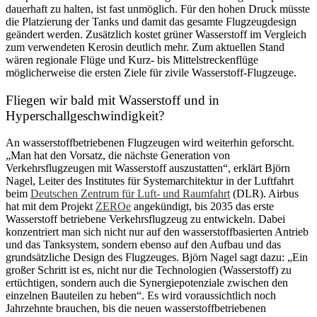
dauerhaft zu halten, ist fast unmöglich. Für den hohen Druck müsste
die Platzierung der Tanks und damit das gesamte Flugzeugdesign
geändert werden. Zusätzlich kostet grüner Wasserstoff im Vergleich
zum verwendeten Kerosin deutlich mehr. Zum aktuellen Stand
wären regionale Flüge und Kurz- bis Mittelstreckenflüge
möglicherweise die ersten Ziele für zivile Wasserstoff-Flugzeuge.
Fliegen wir bald mit Wasserstoff und in
Hyperschallgeschwindigkeit?
An wasserstoffbetriebenen Flugzeugen wird weiterhin geforscht.
„Man hat den Vorsatz, die nächste Generation von
Verkehrsflugzeugen mit Wasserstoff auszustatten“, erklärt Björn
Nagel, Leiter des Institutes für Systemarchitektur in der Luftfahrt
beim
Deutschen Zentrum für Luft- und Raumfahrt
(DLR). Airbus
hat mit dem Projekt
ZEROe
angekündigt, bis 2035 das erste
Wasserstoff betriebene Verkehrsflugzeug zu entwickeln. Dabei
konzentriert man sich nicht nur auf den wasserstoffbasierten Antrieb
und das Tanksystem, sondern ebenso auf den Aufbau und das
grundsätzliche Design des Flugzeuges. Björn Nagel sagt dazu: „Ein
großer Schritt ist es, nicht nur die Technologien (Wasserstoff) zu
ertüchtigen, sondern auch die Synergiepotenziale zwischen den
einzelnen Bauteilen zu heben“. Es wird voraussichtlich noch
Jahrzehnte brauchen, bis die neuen wasserstoffbetriebenen