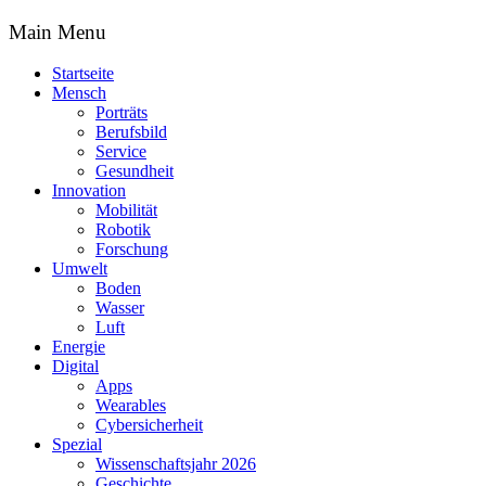
Main Menu
Startseite
Mensch
Porträts
Berufsbild
Service
Gesundheit
Innovation
Mobilität
Robotik
Forschung
Umwelt
Boden
Wasser
Luft
Energie
Digital
Apps
Wearables
Cybersicherheit
Spezial
Wissenschaftsjahr 2026
Geschichte