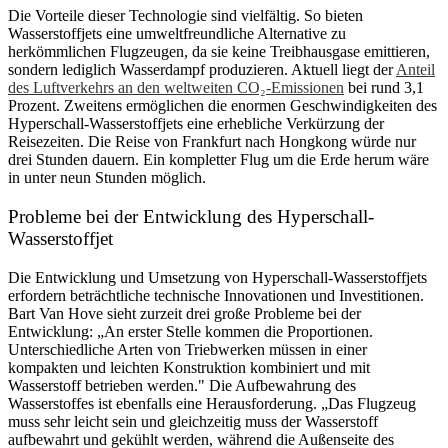
Die Vorteile dieser Technologie sind vielfältig. So bieten
Wasserstoffjets eine umweltfreundliche Alternative zu
herkömmlichen Flugzeugen, da sie keine Treibhausgase emittieren,
sondern lediglich Wasserdampf produzieren. Aktuell liegt der
Anteil
des Luftverkehrs an den weltweiten CO₂-Emissionen
bei rund 3,1
Prozent. Zweitens ermöglichen die enormen Geschwindigkeiten des
Hyperschall-Wasserstoffjets eine erhebliche Verkürzung der
Reisezeiten. Die Reise von Frankfurt nach Hongkong würde nur
drei Stunden dauern. Ein kompletter Flug um die Erde herum wäre
in unter neun Stunden möglich.
Probleme bei der Entwicklung des Hyperschall-
Wasserstoffjet
Die Entwicklung und Umsetzung von Hyperschall-Wasserstoffjets
erfordern beträchtliche technische Innovationen und Investitionen.
Bart Van Hove sieht zurzeit drei große Probleme bei der
Entwicklung: „An erster Stelle kommen die Proportionen.
Unterschiedliche Arten von Triebwerken müssen in einer
kompakten und leichten Konstruktion kombiniert und mit
Wasserstoff betrieben werden." Die Aufbewahrung des
Wasserstoffes ist ebenfalls eine Herausforderung. „Das Flugzeug
muss sehr leicht sein und gleichzeitig muss der Wasserstoff
aufbewahrt und gekühlt werden, während die Außenseite des