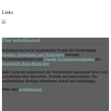
Links
Über technikjournal
technikjournal
ist ein studentisches Projekt der Studiengänge
Digitaler Journalismus und Technologie
(ehemals
Technikjournalismus) und
Visuelle Technikkommunikation
der
Hochschule Bonn-Rhein-Sieg
.
Jedes Semester präsentieren die Studierenden spannende News und
Geschichten über Menschen, Technik und Innovationen. Die
multimedialen Beiträge informieren aktuell und unabhängig.
Mehr über
technikjournal