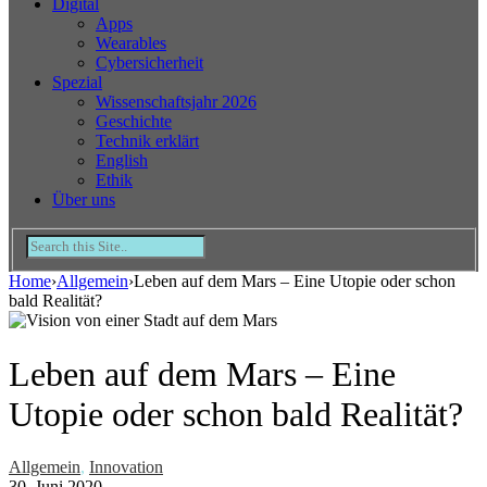
Digital
Apps
Wearables
Cybersicherheit
Spezial
Wissenschaftsjahr 2026
Geschichte
Technik erklärt
English
Ethik
Über uns
Home
›
Allgemein
›
Leben auf dem Mars – Eine Utopie oder schon
bald Realität?
Leben auf dem Mars – Eine
Utopie oder schon bald Realität?
Allgemein
,
Innovation
30. Juni 2020