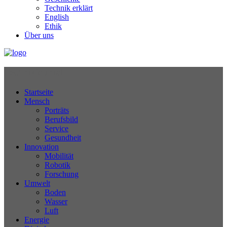
Technik erklärt
English
Ethik
Über uns
Technikjournal
Startseite
Mensch
Porträts
Berufsbild
Service
Gesundheit
Innovation
Mobilität
Robotik
Forschung
Umwelt
Boden
Wasser
Luft
Energie