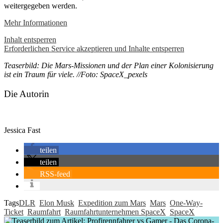
weitergegeben werden.
Mehr Informationen
Inhalt entsperren
Erforderlichen Service akzeptieren und Inhalte entsperren
Teaserbild: Die Mars-Missionen und der Plan einer Kolonisierung
ist ein Traum für viele. //Foto: SpaceX_pexels
Die Autorin
Jessica Fast
teilen
teilen
RSS-feed
Tags
DLR
Elon Musk
Expedition zum Mars
Mars
One-Way-
Ticket
Raumfahrt
Raumfahrtunternehmen SpaceX
SpaceX