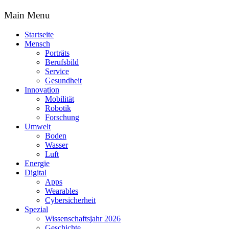
Main Menu
Startseite
Mensch
Porträts
Berufsbild
Service
Gesundheit
Innovation
Mobilität
Robotik
Forschung
Umwelt
Boden
Wasser
Luft
Energie
Digital
Apps
Wearables
Cybersicherheit
Spezial
Wissenschaftsjahr 2026
Geschichte