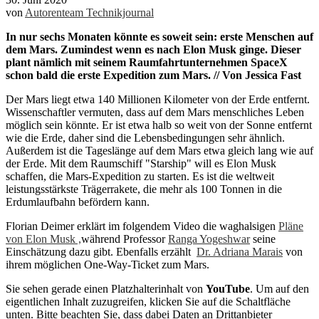
von
Autorenteam Technikjournal
In nur sechs Monaten könnte es soweit sein: erste Menschen auf
dem Mars. Zumindest wenn es nach Elon Musk ginge. Dieser
plant nämlich mit seinem Raumfahrtunternehmen SpaceX
schon bald die erste Expedition zum Mars. // Von Jessica Fast
Der Mars liegt etwa 140 Millionen Kilometer von der Erde entfernt.
Wissenschaftler vermuten, dass auf dem Mars menschliches Leben
möglich sein könnte. Er ist etwa halb so weit von der Sonne entfernt
wie die Erde, daher sind die Lebensbedingungen sehr ähnlich.
Außerdem ist die Tageslänge auf dem Mars etwa gleich lang wie auf
der Erde. Mit dem Raumschiff "Starship" will es Elon Musk
schaffen, die Mars-Expedition zu starten. Es ist die weltweit
leistungsstärkste Trägerrakete, die mehr als 100 Tonnen in die
Erdumlaufbahn befördern kann.
Florian Deimer erklärt im folgendem Video die waghalsigen
Pläne
von Elon Musk ,
während Professor
Ranga Yogeshwar
seine
Einschätzung dazu gibt. Ebenfalls erzählt
Dr. Adriana Marais
von
ihrem möglichen One-Way-Ticket zum Mars.
Sie sehen gerade einen Platzhalterinhalt von
YouTube
. Um auf den
eigentlichen Inhalt zuzugreifen, klicken Sie auf die Schaltfläche
unten. Bitte beachten Sie, dass dabei Daten an Drittanbieter