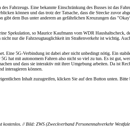
des Fahrzeugs. Eine bekannte Einschränkung des Busses ist das Fahren 
blicken können und das trotz der Tatsache, dass die Strecke zuvor abg
on gibt dem Bus unter anderem an gefährlichen Kreuzungen das "Okay",
eine Spekulation, so Maurice Kaufmann vom WDR Haushaltscheck, der 
nicht nur die Fahrzeugtauglichkeit im Straßenverkehr ist wichtig. Auch
ernet. Eine 5G-Verbindung ist dabei aber nicht unbedingt nötig. Ein stab
r 5G hat mit autonomem Fahren also nicht so viel zu tun. Es ist gut, we
machen und dass sie interaktiv mit ihrer Umgebung arbeiten. Da ist Rec
nd interagieren können.
igentlichen Inhalt zuzugreifen, klicken Sie auf den Button unten. Bitte
ist kostenlos. // Bild: ZWS (Zweckverband Personennahverkehr Westfal