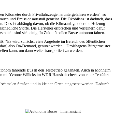
en Kilometer durch Privatfahrzeuge heruntergefahren werden", so
rauch und Emissionsausstoß gemeint. Die Ökobilanz ist dadurch, dass
n. Dies ist abhängig davon, ob die Klimaanlage oder die Heizung
schädliche Stoffe. Die Hersteller erforschen und verfeinern dafür
rsmitteln sind sich einig: In Zukunft sollen Busse autonom fahren.
ß: "Es wird zunächst viele Angebote im Bereich des öffentlichen
edarf, also On-Demand, genutzt werden." Drolshagens Bürgermeister
ellen kann, um dann weiter transportiert zu werden.
 autonom fahrende Bus in den Testbetrieb gegangen. Auch in Monheim
en mit Yvonne Willicks im WDR Haushaltscheck von einer Testfahrt
f schmalen Straßen und in kleinen Orten eingesetzt werden. Dadurch