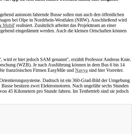
gehend autonom fahrende Busse sollen nun auch den öffentlichen
lshagen bei Olpe in Nordrhein-Westfalen (NRW). Anschließend wird
& Mobil
' realisiert. Zusätzlich arbeitet das Projektteam an einer
estgehend eingedämmt werden. Auch die kleinen Ortschaften können
', wird er hier jedoch SAM genannt", erzählt Professor Andreas Knie.
ialforschung (WZB). Je nach Ausführung können in dem Bus 6 bis 14
. Die französischen Firmen EasyMile und
Navya
sind hier Vorreiter.
e Orientierungssysteme. Dadruch ist ein 360-Grad-Bild der Umgebung
 Busse besitzen zwei Elektromotoren. Nach ungefähr sechs Stunden
on 45 Kilometern pro Stunde fahren. Im Testbetrieb sind sie jedoch