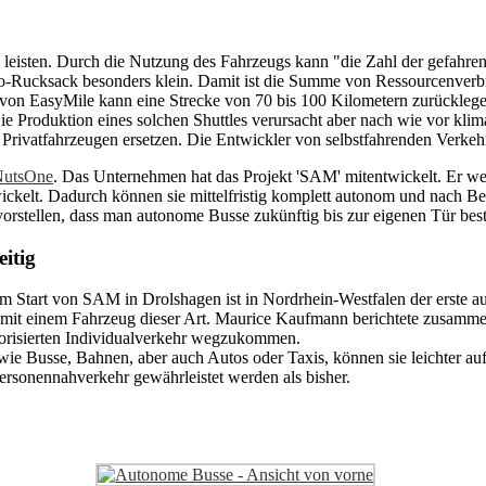
leisten. Durch die Nutzung des Fahrzeugs kann "die Zahl der gefahren
Öko-Rucksack besonders klein. Damit ist die Summe von Ressourcenverb
von EasyMile kann eine Strecke von 70 bis 100 Kilometern zurücklege
ie Produktion eines solchen Shuttles verursacht aber nach wie vor klima
t Privatfahrzeugen ersetzen. Die Entwickler von selbstfahrenden Verkeh
NutsOne
. Das Unternehmen hat das Projekt 'SAM' mitentwickelt. Er wei
ckelt. Dadurch können sie mittelfristig komplett autonom und nach B
 vorstellen, dass man autonome Busse zukünftig bis zur eigenen Tür best
eitig
em Start von SAM in Drolshagen ist in Nordrhein-Westfalen der erste
 mit einem Fahrzeug dieser Art. Maurice Kaufmann berichtete zusamm
orisierten Individualverkehr wegzukommen.
ie Busse, Bahnen, aber auch Autos oder Taxis, können sie leichter au
rsonennahverkehr gewährleistet werden als bisher.