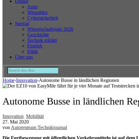
Digital
Apps
Wearables
Cybersicherheit
Spezial
Wissenschaftsjahr 2026
Geschichte
Technik erklärt
English
Ethik
Über uns
Home
›
Innovation
›
Autonome Busse in ländlichen Regionen
Autonome Busse in ländlichen Re
Innovation
,
Mobilität
27. Mai 2020
von
Autorenteam Technikjournal
Die Fortbewegung mit öffentlichen Verkehrsmitteln ist auf dem 