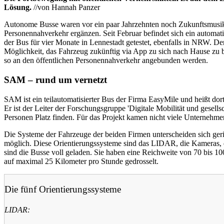
Lösung.
//von Hannah Panzer
Autonome Busse waren vor ein paar Jahrzehnten noch Zukunftsmusik.
Personennahverkehr ergänzen. Seit Februar befindet sich ein automat
der Bus für vier Monate in Lennestadt getestet, ebenfalls in NRW. De
Möglichkeit, das Fahrzeug zukünftig via App zu sich nach Hause zu 
so an den öffentlichen Personennahverkehr angebunden werden.
SAM – rund um vernetzt
SAM ist ein teilautomatisierter Bus der Firma EasyMile und heißt do
Er ist der Leiter der Forschungsgruppe 'Digitale Mobilität und gese
Personen Platz finden. Für das Projekt kamen nicht viele Unternehm
Die Systeme der Fahrzeuge der beiden Firmen unterscheiden sich ger
möglich. Diese Orientierungssysteme sind das LIDAR, die Kameras, 
sind die Busse voll geladen. Sie haben eine Reichweite von 70 bis 1
auf maximal 25 Kilometer pro Stunde gedrosselt.
Die fünf Orientierungssysteme
L
IDAR: