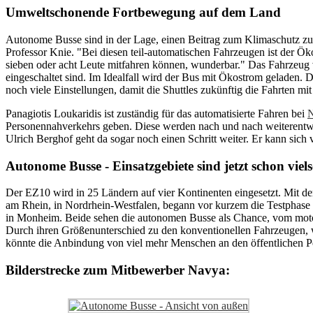
Umweltschonende Fortbewegung auf dem Land
Autonome Busse sind in der Lage, einen Beitrag zum Klimaschutz zu 
Professor Knie. "Bei diesen teil-automatischen Fahrzeugen ist der 
sieben oder acht Leute mitfahren können, wunderbar." Das Fahrzeug 
eingeschaltet sind. Im Idealfall wird der Bus mit Ökostrom geladen. D
noch viele Einstellungen, damit die Shuttles zukünftig die Fahrten mi
Panagiotis Loukaridis ist zuständig für das automatisierte Fahren bei
Personennahverkehrs geben. Diese werden nach und nach weiterentwi
Ulrich Berghof geht da sogar noch einen Schritt weiter. Er kann sich
Autonome Busse - Einsatzgebiete sind jetzt schon viels
Der EZ10 wird in 25 Ländern auf vier Kontinenten eingesetzt. Mit d
am Rhein, in Nordrhein-Westfalen, begann vor kurzem die Testphase
in Monheim. Beide sehen die autonomen Busse als Chance, vom mot
Durch ihren Größenunterschied zu den konventionellen Fahrzeugen, w
könnte die Anbindung von viel mehr Menschen an den öffentlichen Pe
Bilderstrecke zum Mitbewerber Navya: