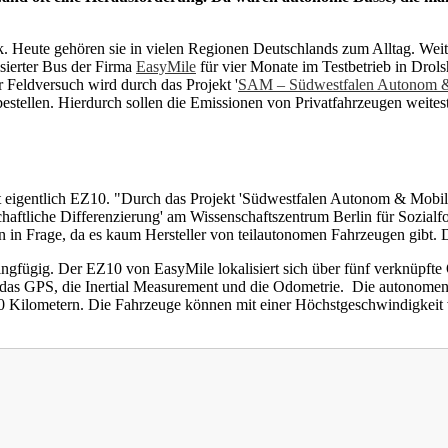
 Heute gehören sie in vielen Regionen Deutschlands zum Alltag. Weit
isierter Bus der Firma
EasyMile
für vier Monate im Testbetrieb in Dro
r Feldversuch wird durch das Projekt '
SAM – Südwestfalen Autonom 
bestellen. Hierdurch sollen die Emissionen von Privatfahrzeugen weit
rt eigentlich EZ10. "Durch das Projekt 'Südwestfalen Autonom & Mobil
llschaftliche Differenzierung' am Wissenschaftszentrum Berlin für Soz
en in Frage, da es kaum Hersteller von teilautonomen Fahrzeugen gibt
ingfügig. Der EZ10 von EasyMile lokalisiert sich über fünf verknüpft
das GPS, die Inertial Measurement und die Odometrie. Die autonomen
00 Kilometern. Die Fahrzeuge können mit einer Höchstgeschwindigkeit v