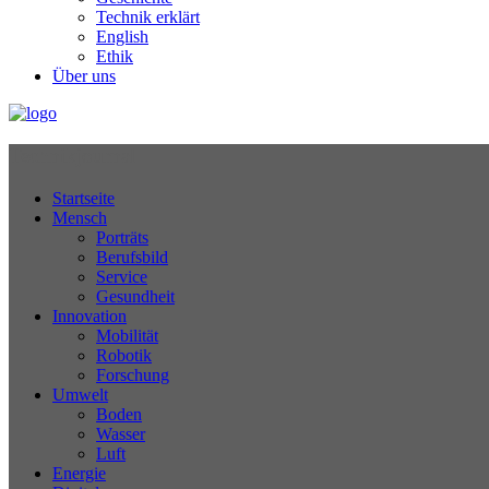
Technik erklärt
English
Ethik
Über uns
Technikjournal
Startseite
Mensch
Porträts
Berufsbild
Service
Gesundheit
Innovation
Mobilität
Robotik
Forschung
Umwelt
Boden
Wasser
Luft
Energie