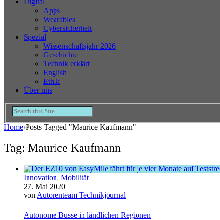
Digital
Apps
Wearables
Cybersicherheit
Spezial
Wissenschaftsjahr 2026
Geschichte
Technik erklärt
English
Ethik
Über uns
Home
›
Posts Tagged "Maurice Kaufmann"
Tag: Maurice Kaufmann
Innovation
,
Mobilität
27. Mai 2020
von
Autorenteam Technikjournal
Autonome Busse in ländlichen Regionen