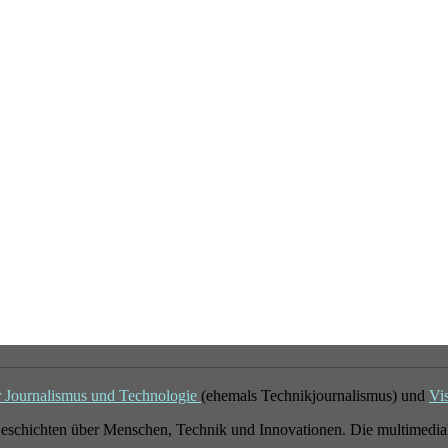
r Journalismus und Technologie
(ehemals Technikjournalismus) und
Vi
eschichten über Menschen, Technik und Innovationen. Die multimedial