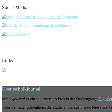
Social-Media
Links
Über technikjournal
technikjournal
ist ein studentisches Projekt der Studiengänge
Digitale
Jedes Semester präsentieren die Studierenden spannende News und G