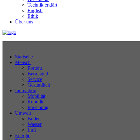
Technik erklärt
English
Ethik
Über uns
Technikjournal
Startseite
Mensch
Porträts
Berufsbild
Service
Gesundheit
Innovation
Mobilität
Robotik
Forschung
Umwelt
Boden
Wasser
Luft
Energie