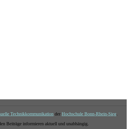
suelle Technikkommunikation
der
Hochschule Bonn-Rhein-Sieg
.
en Beiträge informieren aktuell und unabhängig.