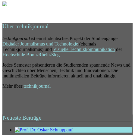
Über technikjournal
technikjournal
ist ein studentisches Projekt der Studiengänge
Digitaler Journalismus und Technologie
(ehemals
Technikjournalismus) und
Visuelle Technikkommunikation
der
Hochschule Bonn-Rhein-Sieg
.
Jedes Semester präsentieren die Studierenden spannende News und
Geschichten über Menschen, Technik und Innovationen. Die
multimedialen Beiträge informieren aktuell und unabhängig.
Mehr über
technikjournal
Neueste Beiträge