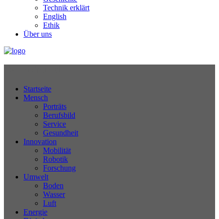
Technik erklärt
English
Ethik
Über uns
Technikjournal
Startseite
Mensch
Porträts
Berufsbild
Service
Gesundheit
Innovation
Mobilität
Robotik
Forschung
Umwelt
Boden
Wasser
Luft
Energie