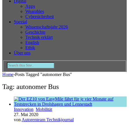
Digital
Apps
Wearables
Cybersicherheit
Spezial
Wissenschaftsjahr 2026
Geschichte
Technik erklärt
English
Ethik
Über uns
Home
›
Posts Tagged "autonomer Bus"
Tag: autonomer Bus
Innovation
,
Mobilität
27. Mai 2020
von
Autorenteam Technikjournal