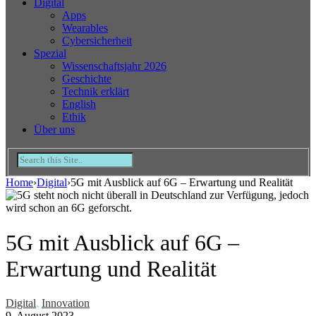
Digital
Apps
Wearables
Cybersicherheit
Spezial
Wissenschaftsjahr 2026
Geschichte
Technik erklärt
English
Ethik
Über uns
Home
›
Digital
›
5G mit Ausblick auf 6G – Erwartung und Realität
5G mit Ausblick auf 6G –
Erwartung und Realität
Digital
,
Innovation
9. August 2023