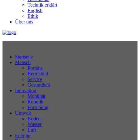
Technik erklärt
English
Ethik
Über uns
Technikjournal
Startseite
Mensch
Porträts
Berufsbild
Service
Gesundheit
Innovation
Mobilität
Robotik
Forschung
Umwelt
Boden
Wasser
Luft
Energie