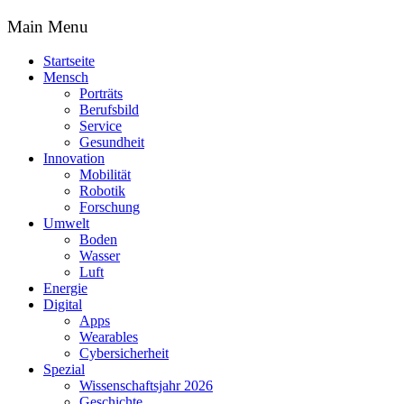
Main Menu
Startseite
Mensch
Porträts
Berufsbild
Service
Gesundheit
Innovation
Mobilität
Robotik
Forschung
Umwelt
Boden
Wasser
Luft
Energie
Digital
Apps
Wearables
Cybersicherheit
Spezial
Wissenschaftsjahr 2026
Geschichte