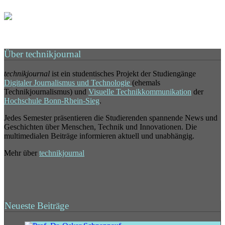
Über technikjournal
technikjournal
ist ein studentisches Projekt der Studiengänge
Digitaler Journalismus und Technologie
(ehemals
Technikjournalismus) und
Visuelle Technikkommunikation
der
Hochschule Bonn-Rhein-Sieg
.
Jedes Semester präsentieren die Studierenden spannende News und
Geschichten über Menschen, Technik und Innovationen. Die
multimedialen Beiträge informieren aktuell und unabhängig.
Mehr über
technikjournal
Neueste Beiträge