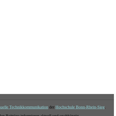
suelle Technikkommunikation
der
Hochschule Bonn-Rhein-Sieg
.
en Beiträge informieren aktuell und unabhängig.