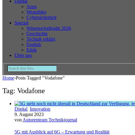
Digital
Apps
Wearables
Cybersicherheit
Spezial
Wissenschaftsjahr 2026
Geschichte
Technik erklärt
English
Ethik
Über uns
Home
›
Posts Tagged "Vodafone"
Tag: Vodafone
Digital
,
Innovation
9. August 2023
von
Autorenteam Technikjournal
5G mit Ausblick auf 6G – Erwartung und Realität