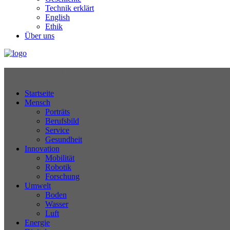
Technik erklärt
English
Ethik
Über uns
Technikjournal
Startseite
Mensch
Porträts
Berufsbild
Service
Gesundheit
Innovation
Mobilität
Robotik
Forschung
Umwelt
Boden
Wasser
Luft
Energie