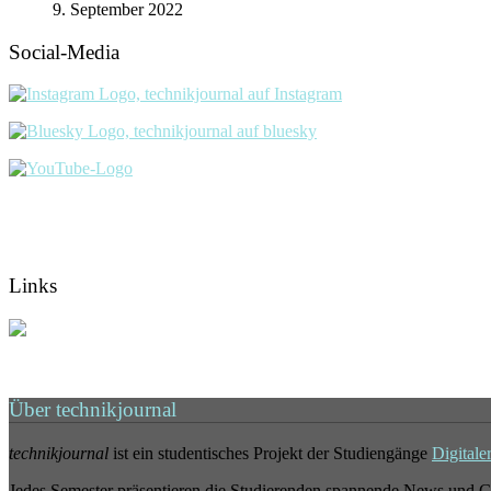
9. September 2022
Social-Media
Links
Über technikjournal
technikjournal
ist ein studentisches Projekt der Studiengänge
Digitale
Jedes Semester präsentieren die Studierenden spannende News und G