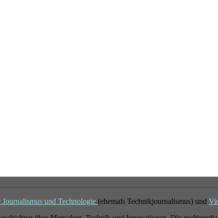
r Journalismus und Technologie
(ehemals Technikjournalismus) und
Vi
eschichten über Menschen, Technik und Innovationen. Die multimedial