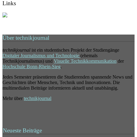
Links
Über technikjournal
technikjournal
ist ein studentisches Projekt der Studiengänge
Digitaler Journalismus und Technologie
(ehemals
Technikjournalismus) und
Visuelle Technikkommunikation
der
Hochschule Bonn-Rhein-Sieg
.
Jedes Semester präsentieren die Studierenden spannende News und
Geschichten über Menschen, Technik und Innovationen. Die
multimedialen Beiträge informieren aktuell und unabhängig.
Mehr über
technikjournal
Neueste Beiträge