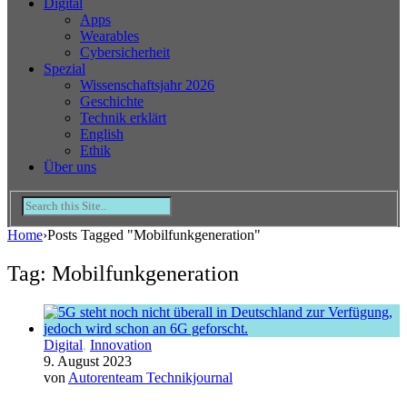
Digital
Apps
Wearables
Cybersicherheit
Spezial
Wissenschaftsjahr 2026
Geschichte
Technik erklärt
English
Ethik
Über uns
Home
›
Posts Tagged "Mobilfunkgeneration"
Tag: Mobilfunkgeneration
Digital
,
Innovation
9. August 2023
von
Autorenteam Technikjournal