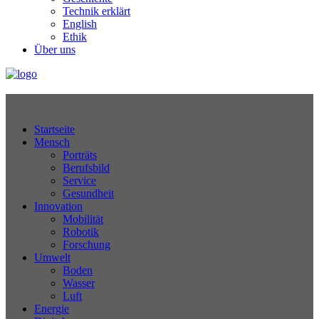
Technik erklärt
English
Ethik
Über uns
Technikjournal
Startseite
Mensch
Porträts
Berufsbild
Service
Gesundheit
Innovation
Mobilität
Robotik
Forschung
Umwelt
Boden
Wasser
Luft
Energie