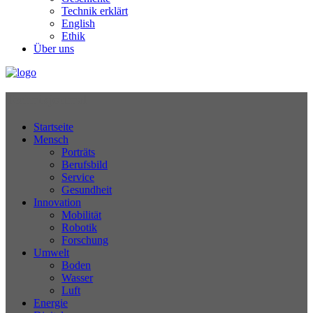
Technik erklärt
English
Ethik
Über uns
Technikjournal
Startseite
Mensch
Porträts
Berufsbild
Service
Gesundheit
Innovation
Mobilität
Robotik
Forschung
Umwelt
Boden
Wasser
Luft
Energie