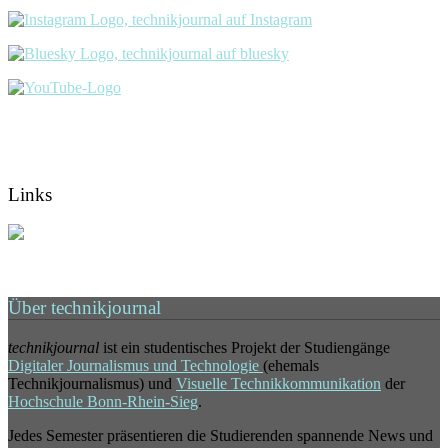
Links
Über technikjournal
technikjournal
ist ein studentisches Projekt der Studiengänge
Digitaler Journalismus und Technologie
(ehemals
Technikjournalismus) und
Visuelle Technikkommunikation
der
Hochschule Bonn-Rhein-Sieg
.
Jedes Semester präsentieren die Studierenden spannende News und