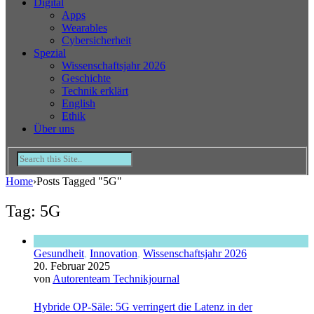
Digital
Apps
Wearables
Cybersicherheit
Spezial
Wissenschaftsjahr 2026
Geschichte
Technik erklärt
English
Ethik
Über uns
Home
›
Posts Tagged "5G"
Tag: 5G
Gesundheit
,
Innovation
,
Wissenschaftsjahr 2026
20. Februar 2025
von
Autorenteam Technikjournal
Hybride OP-Säle: 5G verringert die Latenz in der