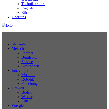
Technik erklärt
English
Ethik
Über uns
Technikjournal
Startseite
Mensch
Porträts
Berufsbild
Service
Gesundheit
Innovation
Mobilität
Robotik
Forschung
Umwelt
Boden
Wasser
Luft
Energie