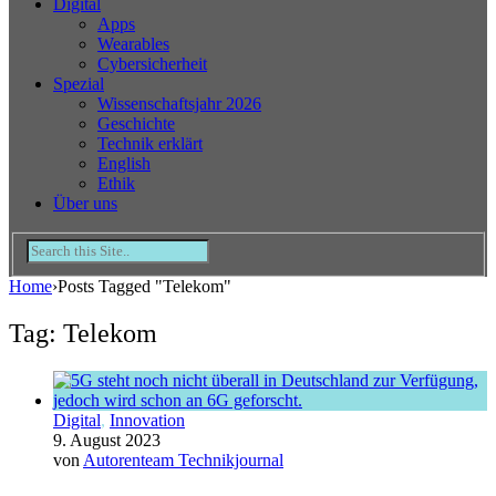
Digital
Apps
Wearables
Cybersicherheit
Spezial
Wissenschaftsjahr 2026
Geschichte
Technik erklärt
English
Ethik
Über uns
Home
›
Posts Tagged "Telekom"
Tag: Telekom
Digital
,
Innovation
9. August 2023
von
Autorenteam Technikjournal