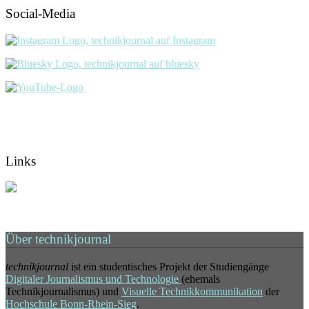
Social-Media
Links
Über technikjournal
technikjournal
ist ein studentisches Projekt der Studiengänge
Digitaler Journalismus und Technologie
(ehemals
Technikjournalismus) und
Visuelle Technikkommunikation
der
Hochschule Bonn-Rhein-Sieg
.