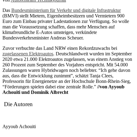
Das
Bundesministerium für Verkehr und digitale Infrastruktur
(BMVI) stellt Mietern, Eigenheimbesitzern und Vermietern 900
Euro zum Einbau privater Ladestationen zur Verfügung. So wolle
man die Voraussetzung schaffen, dass mehr Menschen auf
klimafreundliche E-Autos umsteigen, verkündete
Bundesverkehrsminister Andreas Scheuer.
Zuvor verbuchte das Land NRW einen Rekordzuwachs bei
zugelassenen Elektroautos
.
Deutschlandweit wurden i
m September
2020
etwa 21.000 Elektroautos
zugelassen, was einem Anstieg von
260 Prozent zum
September des
Vorjahr
es
en
tspricht.
Mit 54.000
Zulassungen waren Hybridwagen noch beliebter
. “Ich gehe davon
aus, dass die Entwicklung zunimmt”, schätzt Tanja Clees,
Professorin für Energienetze an der Hochschule Bonn-Rhein-Sieg,
“Förderungen spielen dabei eine zentrale Rolle.”
//von
Ayyoub
Achouiti und Dominik Albrecht
Die Autoren
Ayyoub Achouiti