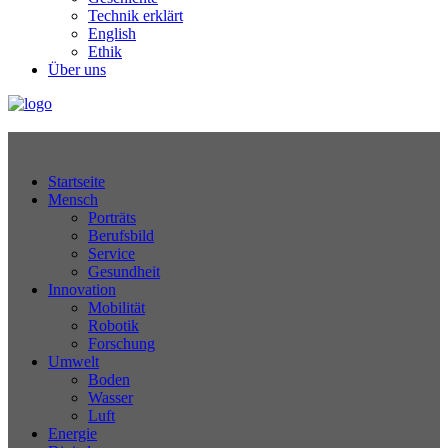
Technik erklärt
English
Ethik
Über uns
Technikjournal
Startseite
Mensch
Porträts
Berufsbild
Service
Gesundheit
Innovation
Mobilität
Robotik
Forschung
Umwelt
Boden
Wasser
Luft
Energie