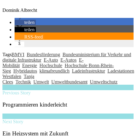
Dominik Albrecht
teilen
teilen
RSS-feed
Tags
BMVI
Bundesförderung
Bundesministerium für Verkehr und
digitale Infrastruktur
E-Auto
E-Autos
E-
Mobilität
Energie
Hochschule
Hochschule Bonn-Rhein-
Sieg
Hybridautos
klimafreundlich
Ladeinfrastruktur
Ladestationen
Westfalen
Tanja
Clees
Technik
Umwelt
Umweltbundesamt
Umweltschutz
Previous Story
Programmieren kinderleicht
Next Story
Ein Heizsystem mit Zukunft