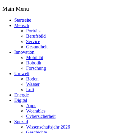
Main Menu
Startseite
Mensch
Porträts
Berufsbild
Service
Gesundheit
Innovation
Mobilität
Robotik
Forschung
Umwelt
Boden
Wasser
Luft
Energie
Digital
Apps
Wearables
Cybersicherheit
Spezial
Wissenschaftsjahr 2026
Geschichte