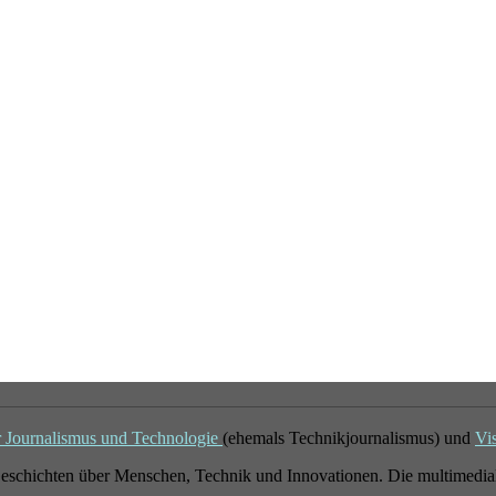
r Journalismus und Technologie
(ehemals Technikjournalismus) und
Vi
eschichten über Menschen, Technik und Innovationen. Die multimedial