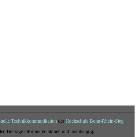
suelle Technikkommunikation
der
Hochschule Bonn-Rhein-Sieg
.
en Beiträge informieren aktuell und unabhängig.