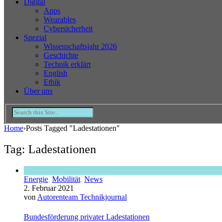
Digital
Apps
Wearables
Cybersicherheit
Spezial
Wissenschaftsjahr 2026
Geschichte
Technik erklärt
English
Ethik
Über uns
Home
›
Posts Tagged "Ladestationen"
Tag: Ladestationen
Energie
,
Mobilität
,
News
2. Februar 2021
von
Autorenteam Technikjournal
Bundesförderung privater Ladestationen