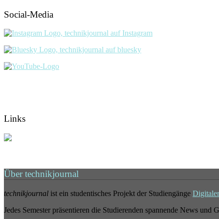
Social-Media
Links
Über technikjournal
technikjournal
ist ein studentisches Projekt der Studiengänge
Digitale
Jedes Semester präsentieren die Studierenden spannende News und G