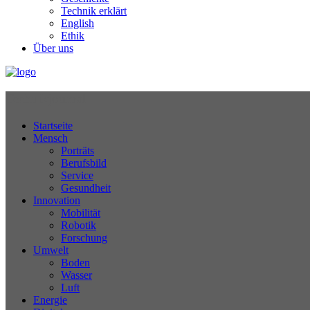
Technik erklärt
English
Ethik
Über uns
Technikjournal
Startseite
Mensch
Porträts
Berufsbild
Service
Gesundheit
Innovation
Mobilität
Robotik
Forschung
Umwelt
Boden
Wasser
Luft
Energie