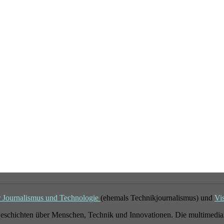
r Journalismus und Technologie
(ehemals Technikjournalismus) und
Vi
eschichten über Menschen, Technik und Innovationen. Die multimedial