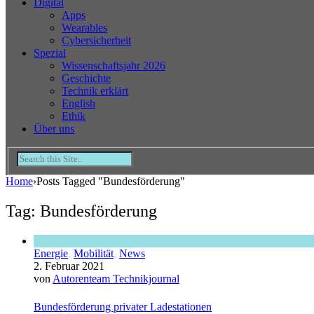
Digital
Apps
Wearables
Cybersicherheit
Spezial
Wissenschaftsjahr 2026
Geschichte
Technik erklärt
English
Ethik
Über uns
Home
›
Posts Tagged "Bundesförderung"
Tag: Bundesförderung
Energie
,
Mobilität
,
News
2. Februar 2021
von
Autorenteam Technikjournal
Bundesförderung privater Ladestationen