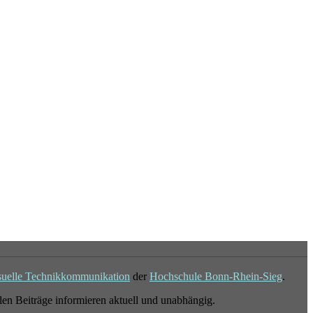
suelle Technikkommunikation
der
Hochschule Bonn-Rhein-Sieg
.
en Beiträge informieren aktuell und unabhängig.