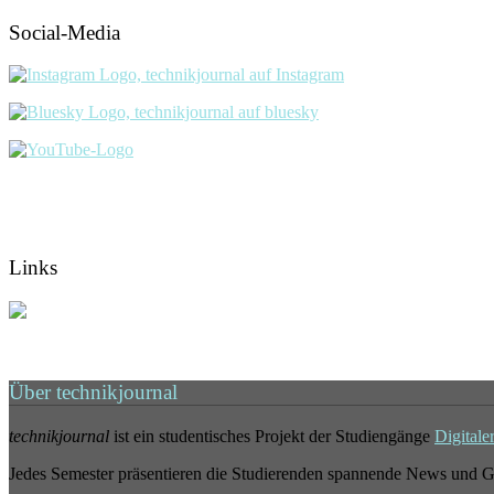
Social-Media
Links
Über technikjournal
technikjournal
ist ein studentisches Projekt der Studiengänge
Digitale
Jedes Semester präsentieren die Studierenden spannende News und G