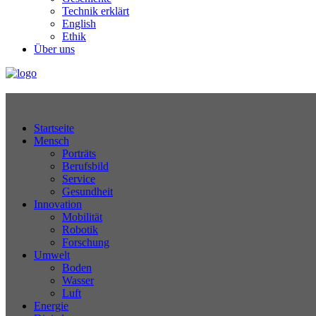
Technik erklärt
English
Ethik
Über uns
Technikjournal
Startseite
Mensch
Porträts
Berufsbild
Service
Gesundheit
Innovation
Mobilität
Robotik
Forschung
Umwelt
Boden
Wasser
Luft
Energie