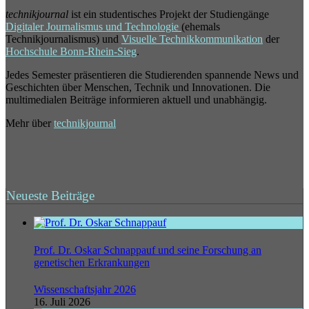
technikjournal
ist ein studentisches Projekt der Studiengänge
Digitaler Journalismus und Technologie
(ehemals
Technikjournalismus) und
Visuelle Technikkommunikation
der
Hochschule Bonn-Rhein-Sieg
.
Jedes Semester präsentieren die Studierenden spannende News und
Geschichten über Menschen, Technik und Innovationen. Die
multimedialen Beiträge informieren aktuell und unabhängig.
Mehr über
technikjournal
Neueste Beiträge
Prof. Dr. Oskar Schnappauf und seine Forschung an
genetischen Erkrankungen
Wissenschaftsjahr 2026
16. Juli 2026