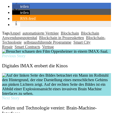
teilen
teilen
RSS-feed
Tags
Ampel
automatisierte Verträge
Blockchain
Blockchain
Anwendungspotenital
Blockchain in Prozessketten
Blockchain-
Technologie
selbstausführende Programme
Smart City
Repair
Smart Contracts
Vertrag
Previous Story
Digitales IMAX erobert die Kinos
Next Story
Gehirn und Technologie vereint: Brain-Machine-