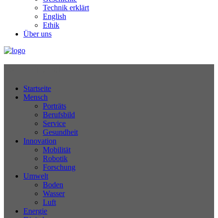
Technik erklärt
English
Ethik
Über uns
Technikjournal
Startseite
Mensch
Porträts
Berufsbild
Service
Gesundheit
Innovation
Mobilität
Robotik
Forschung
Umwelt
Boden
Wasser
Luft
Energie