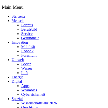
Main Menu
Startseite
Mensch
Porträts
Berufsbild
Service
Gesundheit
Innovation
Mobilität
Robotik
Forschung
Umwelt
Boden
Wasser
Luft
Energie
Digital
Apps
Wearables
Cybersicherheit
Spezial
Wissenschaftsjahr 2026
Geschichte