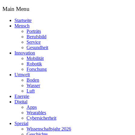
Main Menu
Startseite
Mensch
Porträts
Berufsbild
Service
Gesundheit
Innovation
Mobilität
Robotik
Forschung
Umwelt
Boden
Wasser
Luft
Energie
Digital
Apps
Wearables
Cybersicherheit
Spezial
Wissenschaftsjahr 2026
Geschichte