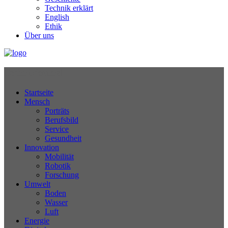
Technik erklärt
English
Ethik
Über uns
Technikjournal
Startseite
Mensch
Porträts
Berufsbild
Service
Gesundheit
Innovation
Mobilität
Robotik
Forschung
Umwelt
Boden
Wasser
Luft
Energie