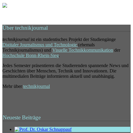
Über technikjournal
technikjournal
ist ein studentisches Projekt der Studiengänge
Digitaler Journalismus und Technologie
(ehemals
Technikjournalismus) und
Visuelle Technikkommunikation
der
Hochschule Bonn-Rhein-Sieg
.
Jedes Semester präsentieren die Studierenden spannende News und
Geschichten über Menschen, Technik und Innovationen. Die
multimedialen Beiträge informieren aktuell und unabhängig.
Mehr über
technikjournal
Neueste Beiträge