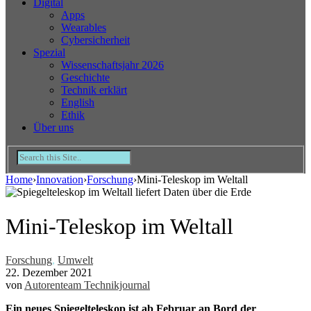
Digital
Apps
Wearables
Cybersicherheit
Spezial
Wissenschaftsjahr 2026
Geschichte
Technik erklärt
English
Ethik
Über uns
Home
›
Innovation
›
Forschung
›
Mini-Teleskop im Weltall
Mini-Teleskop im Weltall
Forschung
,
Umwelt
22. Dezember 2021
von
Autorenteam Technikjournal
Ein neues Spiegelteleskop ist ab Februar an Bord der