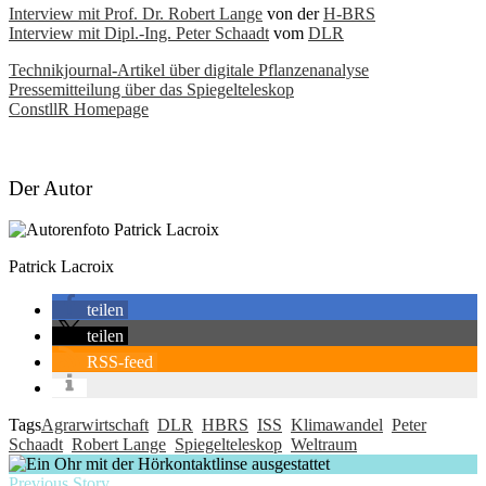
Interview mit Prof. Dr. Robert Lange
von der
H-BRS
Interview mit Dipl.-Ing. Peter Schaadt
vom
DLR
Technikjournal-Artikel über digitale Pflanzenanalyse
Pressemitteilung über das Spiegelteleskop
ConstllR Homepage
Der Autor
Patrick Lacroix
teilen
teilen
RSS-feed
Tags
Agrarwirtschaft
DLR
HBRS
ISS
Klimawandel
Peter
Schaadt
Robert Lange
Spiegelteleskop
Weltraum
Previous Story