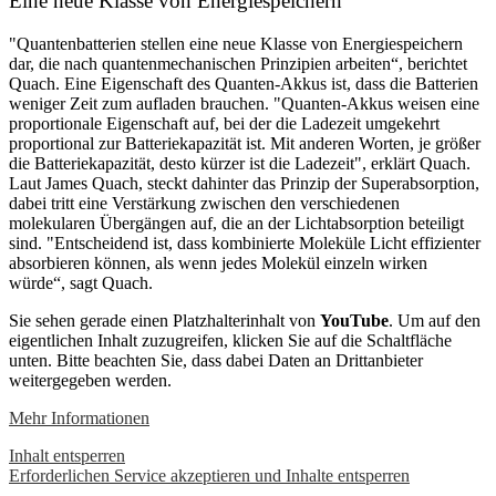
Eine neue Klasse von Energiespeichern
"Quantenbatterien stellen eine neue Klasse von Energiespeichern
dar, die nach quantenmechanischen Prinzipien arbeiten“, berichtet
Quach. Eine Eigenschaft des Quanten-Akkus ist, dass die Batterien
weniger Zeit zum aufladen brauchen. "Quanten-Akkus weisen eine
proportionale Eigenschaft auf, bei der die Ladezeit umgekehrt
proportional zur Batteriekapazität ist. Mit anderen Worten, je größer
die Batteriekapazität, desto kürzer ist die Ladezeit", erklärt Quach.
Laut James Quach, steckt dahinter das Prinzip der Superabsorption,
dabei tritt eine Verstärkung zwischen den verschiedenen
molekularen Übergängen auf, die an der Lichtabsorption beteiligt
sind. "Entscheidend ist, dass kombinierte Moleküle Licht effizienter
absorbieren können, als wenn jedes Molekül einzeln wirken
würde“, sagt Quach.
Sie sehen gerade einen Platzhalterinhalt von
YouTube
. Um auf den
eigentlichen Inhalt zuzugreifen, klicken Sie auf die Schaltfläche
unten. Bitte beachten Sie, dass dabei Daten an Drittanbieter
weitergegeben werden.
Mehr Informationen
Inhalt entsperren
Erforderlichen Service akzeptieren und Inhalte entsperren