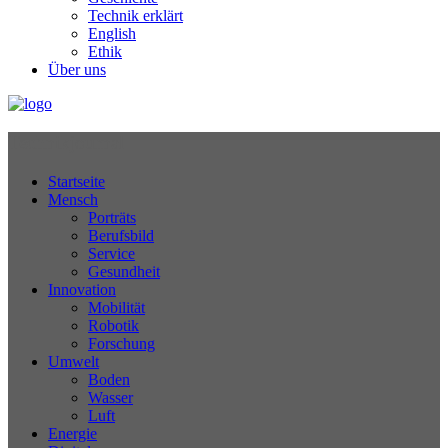
Technik erklärt
English
Ethik
Über uns
Technikjournal
Startseite
Mensch
Porträts
Berufsbild
Service
Gesundheit
Innovation
Mobilität
Robotik
Forschung
Umwelt
Boden
Wasser
Luft
Energie