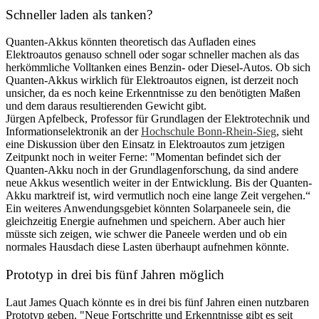
Schneller laden als tanken?
Quanten-Akkus könnten theoretisch das Aufladen eines
Elektroautos genauso schnell oder sogar schneller machen als das
herkömmliche Volltanken eines Benzin- oder Diesel-Autos. Ob sich
Quanten-Akkus wirklich für Elektroautos eignen, ist derzeit noch
unsicher, da es noch keine Erkenntnisse zu den benötigten Maßen
und dem daraus resultierenden Gewicht gibt.
Jürgen Apfelbeck, Professor für Grundlagen der Elektrotechnik und
Informationselektronik an der
Hochschule Bonn-Rhein-Sieg
, sieht
eine Diskussion über den Einsatz in Elektroautos zum jetzigen
Zeitpunkt noch in weiter Ferne: "Momentan befindet sich der
Quanten-Akku noch in der Grundlagenforschung, da sind andere
neue Akkus wesentlich weiter in der Entwicklung. Bis der Quanten-
Akku marktreif ist, wird vermutlich noch eine lange Zeit vergehen.“
Ein weiteres Anwendungsgebiet könnten Solarpaneele sein, die
gleichzeitig Energie aufnehmen und speichern. Aber auch hier
müsste sich zeigen, wie schwer die Paneele werden und ob ein
normales Hausdach diese Lasten überhaupt aufnehmen könnte.
Prototyp in drei bis fünf Jahren möglich
Laut James Quach könnte es in drei bis fünf Jahren einen nutzbaren
Prototyp geben. "Neue Fortschritte und Erkenntnisse gibt es seit