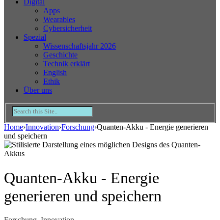
Digital
Apps
Wearables
Cybersicherheit
Spezial
Wissenschaftsjahr 2026
Geschichte
Technik erklärt
English
Ethik
Über uns
Home
›
Innovation
›
Forschung
›
Quanten-Akku - Energie generieren
und speichern
Quanten-Akku - Energie
generieren und speichern
Forschung
,
Innovation