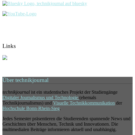
Links
Über technikjournal
technikjournal
ist ein studentisches Projekt der Studiengänge
Digitaler Journalismus und Technologie
(ehemals
Technikjournalismus) und
Visuelle Technikkommunikation
der
Hochschule Bonn-Rhein-Sieg
.
Jedes Semester präsentieren die Studierenden spannende News und
Geschichten über Menschen, Technik und Innovationen. Die
multimedialen Beiträge informieren aktuell und unabhängig.