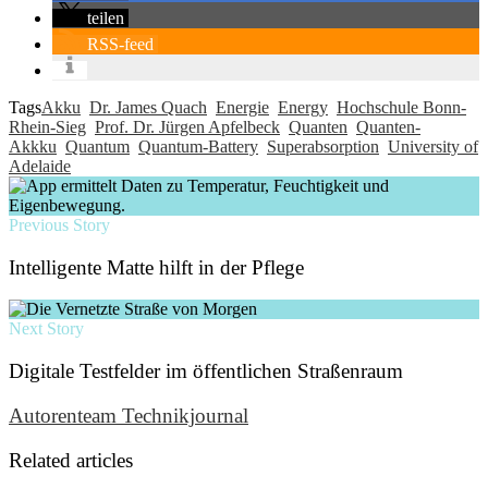
teilen
RSS-feed
Tags
Akku
Dr. James Quach
Energie
Energy
Hochschule Bonn-
Rhein-Sieg
Prof. Dr. Jürgen Apfelbeck
Quanten
Quanten-
Akkku
Quantum
Quantum-Battery
Superabsorption
University of
Adelaide
Previous Story
Intelligente Matte hilft in der Pflege
Next Story
Digitale Testfelder im öffentlichen Straßenraum
Autorenteam Technikjournal
Related articles