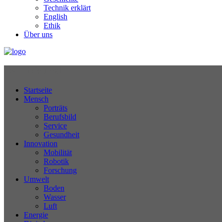
Technik erklärt
English
Ethik
Über uns
Technikjournal
Startseite
Mensch
Porträts
Berufsbild
Service
Gesundheit
Innovation
Mobilität
Robotik
Forschung
Umwelt
Boden
Wasser
Luft
Energie