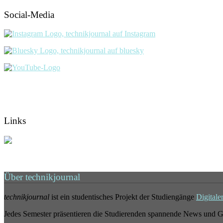
Social-Media
Links
Über technikjournal
technikjournal
ist ein studentisches Projekt der Studiengänge
Digitale
Jedes Semester präsentieren die Studierenden spannende News und G