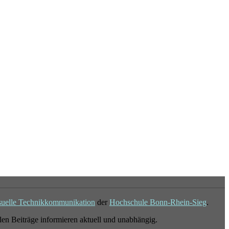
suelle Technikkommunikation
der
Hochschule Bonn-Rhein-Sieg
.
en Beiträge informieren aktuell und unabhängig.