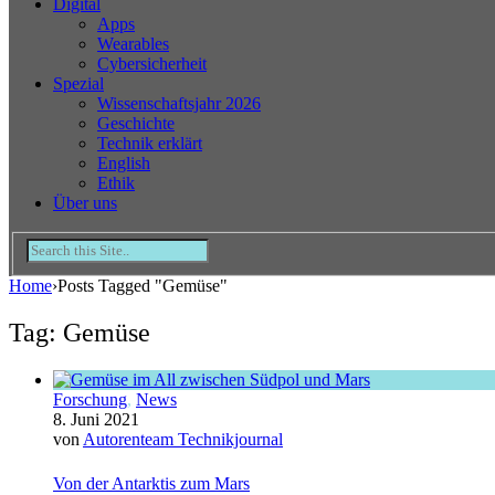
Digital
Apps
Wearables
Cybersicherheit
Spezial
Wissenschaftsjahr 2026
Geschichte
Technik erklärt
English
Ethik
Über uns
Home
›
Posts Tagged "Gemüse"
Tag: Gemüse
Forschung
,
News
8. Juni 2021
von
Autorenteam Technikjournal
Von der Antarktis zum Mars