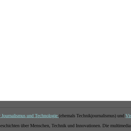
r Journalismus und Technologie
(ehemals Technikjournalismus) und
Vi
eschichten über Menschen, Technik und Innovationen. Die multimedial