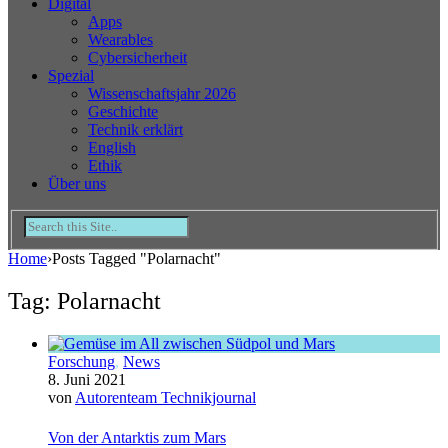
Digital
Apps
Wearables
Cybersicherheit
Spezial
Wissenschaftsjahr 2026
Geschichte
Technik erklärt
English
Ethik
Über uns
Home
›
Posts Tagged "Polarnacht"
Tag: Polarnacht
Forschung
,
News
8. Juni 2021
von
Autorenteam Technikjournal
Von der Antarktis zum Mars