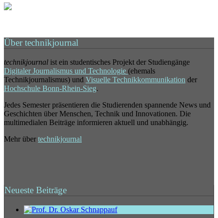
Über technikjournal
technikjournal
ist ein studentisches Projekt der Studiengänge
Digitaler Journalismus und Technologie
(ehemals
Technikjournalismus) und
Visuelle Technikkommunikation
der
Hochschule Bonn-Rhein-Sieg
.
Jedes Semester präsentieren die Studierenden spannende News und
Geschichten über Menschen, Technik und Innovationen. Die
multimedialen Beiträge informieren aktuell und unabhängig.
Mehr über
technikjournal
Neueste Beiträge