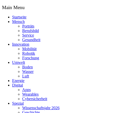
Main Menu
Startseite
Mensch
Porträts
Berufsbild
Service
Gesundheit
Innovation
Mobilität
Robotik
Forschung
Umwelt
Boden
Wasser
Luft
Energie
Digital
Apps
Wearables
Cybersicherheit
Spezial
Wissenschaftsjahr 2026
Geschichte