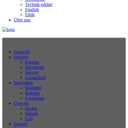
Technik erklärt
English
Ethik
Über uns
Technikjournal
Startseite
Mensch
Porträts
Berufsbild
Service
Gesundheit
Innovation
Mobilität
Robotik
Forschung
Umwelt
Boden
Wasser
Luft
Energie