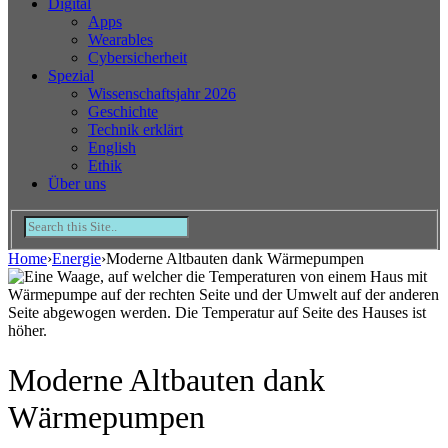
Digital
Apps
Wearables
Cybersicherheit
Spezial
Wissenschaftsjahr 2026
Geschichte
Technik erklärt
English
Ethik
Über uns
Home
›
Energie
›
Moderne Altbauten dank Wärmepumpen
Moderne Altbauten dank
Wärmepumpen