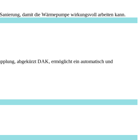
e Sanierung, damit die Wärmepumpe wirkungsvoll arbeiten kann.
 Kupplung, abgekürzt DAK, ermöglicht ein automatisch und