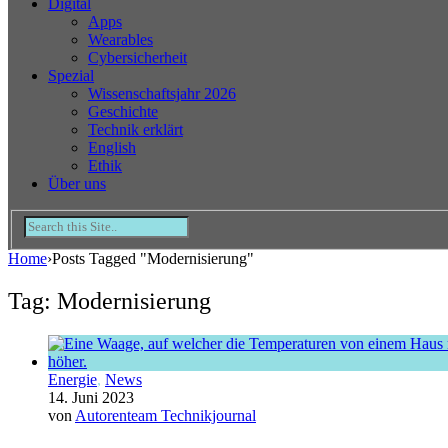
Digital
Apps
Wearables
Cybersicherheit
Spezial
Wissenschaftsjahr 2026
Geschichte
Technik erklärt
English
Ethik
Über uns
Home
›
Posts Tagged "Modernisierung"
Tag: Modernisierung
Energie
,
News
14. Juni 2023
von
Autorenteam Technikjournal