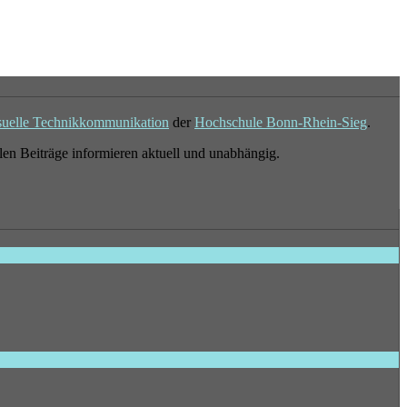
suelle Technikkommunikation
der
Hochschule Bonn-Rhein-Sieg
.
en Beiträge informieren aktuell und unabhängig.