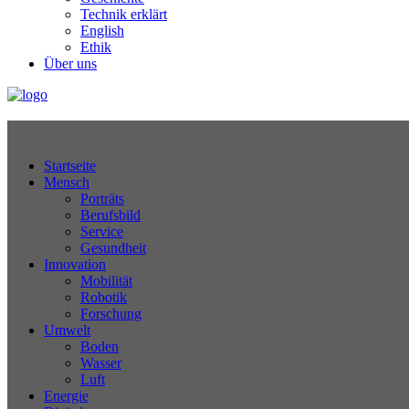
Technik erklärt
English
Ethik
Über uns
Technikjournal
Startseite
Mensch
Porträts
Berufsbild
Service
Gesundheit
Innovation
Mobilität
Robotik
Forschung
Umwelt
Boden
Wasser
Luft
Energie