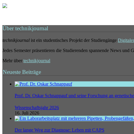
Über technikjournal
technikjournal
ist ein studentisches Projekt der Studiengänge
Digitale
Jedes Semester präsentieren die Studierenden spannende News und G
Mehr über
technikjournal
Neueste Beiträge
Prof. Dr. Oskar Schnappauf und seine Forschung an genetisc
Wissenschaftsjahr 2026
16. Juli 2026
Der lange Weg zur Diagnose: Leben mit CAPS