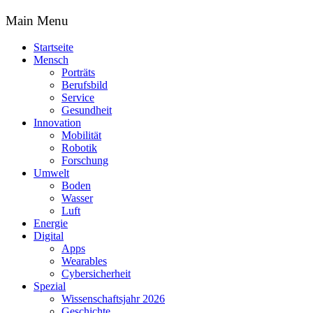
Main Menu
Startseite
Mensch
Porträts
Berufsbild
Service
Gesundheit
Innovation
Mobilität
Robotik
Forschung
Umwelt
Boden
Wasser
Luft
Energie
Digital
Apps
Wearables
Cybersicherheit
Spezial
Wissenschaftsjahr 2026
Geschichte