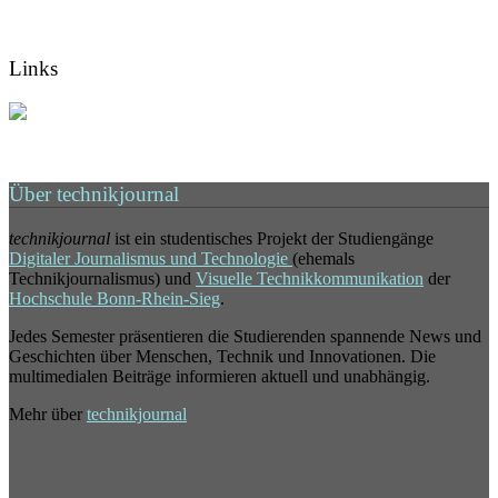
Links
Über technikjournal
technikjournal
ist ein studentisches Projekt der Studiengänge
Digitaler Journalismus und Technologie
(ehemals
Technikjournalismus) und
Visuelle Technikkommunikation
der
Hochschule Bonn-Rhein-Sieg
.
Jedes Semester präsentieren die Studierenden spannende News und
Geschichten über Menschen, Technik und Innovationen. Die
multimedialen Beiträge informieren aktuell und unabhängig.
Mehr über
technikjournal