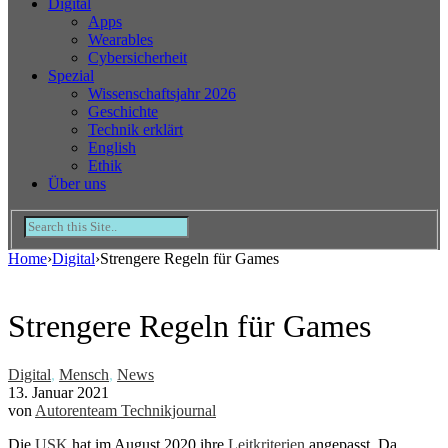
Digital
Apps
Wearables
Cybersicherheit
Spezial
Wissenschaftsjahr 2026
Geschichte
Technik erklärt
English
Ethik
Über uns
Home
›
Digital
›
Strengere Regeln für Games
Strengere Regeln für Games
Digital
,
Mensch
,
News
13. Januar 2021
von
Autorenteam Technikjournal
Die
USK
hat im August 2020 ihre
Leitkriterien
angepasst. Da