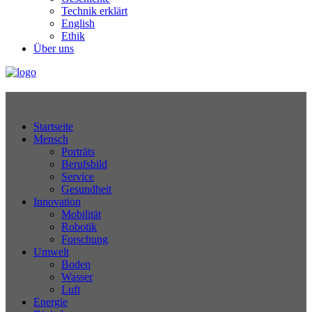
Technik erklärt
English
Ethik
Über uns
Technikjournal
Startseite
Mensch
Porträts
Berufsbild
Service
Gesundheit
Innovation
Mobilität
Robotik
Forschung
Umwelt
Boden
Wasser
Luft
Energie