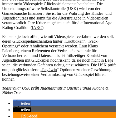
immer mehr Videospiele Glückspielelemente beinhalten. Die
Unterhaltungssoftware Selbstkontrolle (USK) wird von der
Gamesbranche finanziert. Sie ist für die Wahrung des Kinder- und
Jugendschutzes und somit für die Altersfreigabe in Videospielen
verantwortlich. Ihre Kriterien gelten auch für die International Age
Rating Coalition (
IARC
).
Es bleibt jedoch offen, wie mit Videospielen verfahren werden soll,
deren Glücksspielmechaniken hinter „
Lootboxen
“, „Pack-
Openings“ oder Ähnlichem versteckt werden. Laut Klaus
Palenberg, einem Referenten der Verbraucherzentrale für
Verbraucherrecht und Datenschutz, ist frühzeitiger Kontakt von
Jugendlichen mit Glückspiel hochriskant, da sie noch nicht in Lage
seien, die verbunden Gefahren richtig einzuschätzen. Die USK prüft
nun, ob glücksbasierte „
Pay2win
“ Optionen zu einer Gewöhnung
beziehungsweise einer Verharmlosung von Glücksspiel führen
können.
Teaserbild: USK prüft Jugendschutz // Quelle: Fahad Ayache &
Niklas True
teilen
teilen
RSS-feed